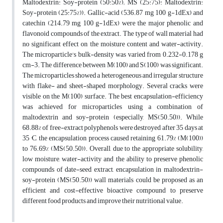
Maltodextrin: Soy-protein (50:50%); MS (25:75): Maltodextrin:
Soy-protein (25:75%)). Gallic-acid (536.87 mg 100 g-1dEx) and
catechin (214.79 mg 100 g-1dEx) were the major phenolic and
flavonoid compounds of the extract. The type of wall material had
no significant effect on the moisture content and water-activity.
The microparticle's bulk-density was varied from 0.232-0.178 g
cm-3. The difference between M(100) and S(100) was significant.
The microparticles showed a heterogeneous and irregular structure
with flake- and sheet-shaped morphology. Several cracks were
visible on the M(100) surface. The best encapsulation-efficiency
was achieved for microparticles using a combination of
maltodextrin and soy-protein (especially, MS(50.50)). While
68.88% of free-extract polyphenols were destroyed after 35 days at
35 °C, the encapsulation process caused retaining 61.79% (M(100))
to 76.69% (MS(50.50)). Overall, due to the appropriate solubility,
low moisture, water-activity and the ability to preserve phenolic
compounds of date-seed extract, encapsulation in maltodextrin-
soy-protein (MS(50.50)) wall materials could be proposed as an
efficient and cost-effective bioactive compound to preserve
different food products and improve their nutritional value.