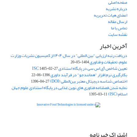
صفحه اصلی
درباره نشریه
اعضای هیات تحریریه
ارسال مقاله
تماس با ما
نقشه سایت
آخرین اخبار
دریافت رتبه ارزیابی "بین المللی" در سال ۱۴۰۴ از کمیسیون نشریات وزارت
علوم، تحقیقات و فناوری
1404-05-20
تعیین شاخص آی اس سی در پایگاه استنادی ISC
1405-02-27
بکارگیری نرم افزار "همانندجو" در فرآیند داوری
1396-06-22
اختصاص شناسه دیجیتال معتبر بین‌المللی (DOI)
1396-04-27
نمایه شدن فصلنامه فناوری های نوین غذایی در پایگاه استنادی علوم جهان
اسلام (ISC)
1395-03-11
is licensed under a
Creative
Innovative Food Technologies (IFT)
Commons Attribution 4.0 International License
اشتراک خبرنامه