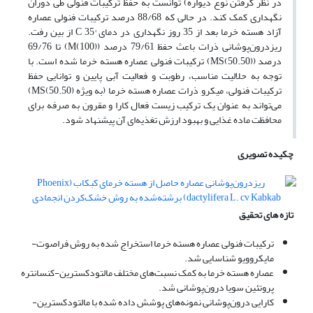
در نظر گرفتن نوع دیواره) توانست به حفظ ترکیبات فنولی طی دوران
نگهداری کمک کند. در حالی که 88/68 درصد ترکیبات فنولی عصاره
آزاد هسته خرما بعد از 35 روز نگهداری در دمای °C 35 از بین رفت.
ریزدرون‌پوشانی ذرات باعث حفظ 79/61 درصد (M(100)) تا 69/76
درصد (MS(50.50)) ترکیبات فنولی عصاره هسته خرما شده است. با
توجه به حلالیت مناسب، رطوبت و فعالیت آبی پایین و توانایی حفظ
ترکیبات فنولی، میکرو ذرات عصاره هسته خرما (به ویژه MS(50.50))
می‌تواند به عنوان یک ترکیب زیست فعال کارا و مقرون به صرفه برای
محافظت ماده غذایی و بهبود ارزش تغذیه‌ای آن پیشنهاد شود.
چکیده تصویری
تازه های تحقیق
ترکیبات فنولی عصاره هسته خرما استخراج شده به روش فراصوت-
مایکروویو شناسایی شد.
عصاره هسته خرما به کمک نسبت‌های مختلف مالتودکسترین-کنسانتره
پروتئین سویا درون‌پوشانی شد.
کارایی درون‌پوشانی نمونه‌های پوشش داده شده با مالتودکسترین-