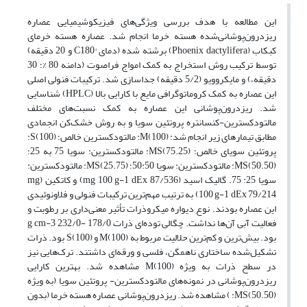
این مطالعه با هدف بررسی ویژگی‌های فیزیکوشیمیایی عصاره
ریزدرون‌پوشانی‌شده هسته خرما انجام شد. عصاره هسته خرمای
کبکاب (Phoenix dactylifera) برشته شده (دمای °C180 و 20 دقیقه)
توسط ترکیب روش استخراج به کمک امواج فراصوت (دامنه 80 %؛ 30
دقیقه،) و مایکروویو (5/2 دقیقه) جداسازی شد. ترکیبات فنولی اصلی
این عصاره به کمک کروماتوگرافی مایع با کارایی بالا (HPLC) شناسایی
شد. ریزدرون‌پوشانی این عصاره به کمک نسبت‌های مختلف
مالتودکسترین-کنسانتره پروتئین سویا و به روش خشک‌کن انجمادی
مطابق تیمارهای زیر انجام شد: M(100): مالتودکسترین خالص؛ S(100):
پروتئین سویای خالص؛ MS(75.25): مالتودکسترین: سویا 75 به 25؛
MS(50.50): مالتودکسترین: سویا 50:50؛ MS(25.75): مالتودکسترین:
سویا 25: 75. گالیک اسید (mg 100 g-1 dEx 87/536) و کاتکین (mg
100 g-1 dEx 79/214) به ترتیب مهم‌ترین ترکیبات فنولی و فلاونوئیدی
این عصاره بودند. نوع دیواره میکروذرات تأثیر معنی‌داری بر رطوبت و
فعالیت آبی آن‌ها نداشت. چگالی توده‌ای ذرات g cm-3 232/0- 178/0
بود. بیش‌ترین و کم‌ترین حلالیت مربوط به M(100) و S(100) بود. ذرات
تشکیل‌شده ساختاری ناهمگن، فلسی و ورقه‌ای‌ داشتند. ترک‌هایی نیز
در سطح ذرات به ویژه M(100) مشاهده شد. بهترین کارایی
ریزدرون‌پوشانی در نمونه‌های مالتودکسترین- پروتئین سویا (به ویژه
MS(50.50): ) مشاهده شد. ریزدرون‌پوشانی عصاره هسته خرما (بدون