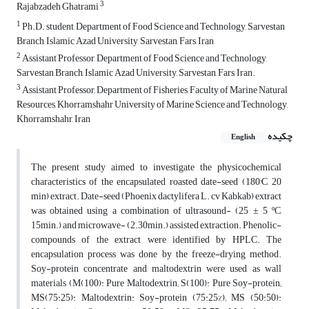
3
Rajabzadeh Ghatrami
1
Ph.D. student, Department of Food Science and Technology, Sarvestan
Branch, Islamic Azad University, Sarvestan, Fars, Iran
2
Assistant Professor, Department of Food Science and Technology,
Sarvestan Branch, Islamic Azad University, Sarvestan, Fars, Iran.
3
Assistant Professor, Department of Fisheries, Faculty of Marine Natural
Resources, Khorramshahr University of Marine Science and Technology,
Khorramshahr, Iran
چکیده
English
The present study aimed to investigate the physicochemical
characteristics of the encapsulated roasted date-seed (180°C, 20
min) extract. Date-seed (Phoenix dactylifera L. cv Kabkab) extract
was obtained using a combination of ultrasound- (25 ± 5 ºC,
15min.) and microwave- (2.30min.) assisted extraction. Phenolic-
compounds of the extract were identified by HPLC. The
encapsulation process was done by the freeze-drying method.
Soy-protein concentrate and maltodextrin were used as wall
materials (M(100): Pure Maltodextrin; S(100): Pure Soy-protein;
MS(75:25): Maltodextrin: Soy-protein (75:25%); MS (50:50):