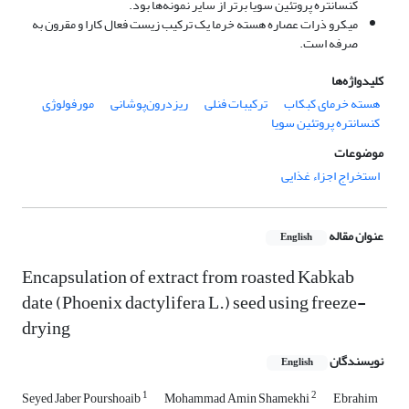
کنسانتره پروتئین سویا برتر از سایر نمونه‌ها بود.
میکرو ذرات عصاره هسته خرما یک ترکیب زیست فعال کارا و مقرون به
صرفه است.
کلیدواژه‌ها
هسته خرمای کبکاب
ترکیبات فنلی
ریزدرون‌پوشانی
مورفولوژی
کنسانتره پروتئین سویا
موضوعات
استخراج اجزاء غذایی
عنوان مقاله
English
Encapsulation of extract from roasted Kabkab
date (Phoenix dactylifera L.) seed using freeze-
drying
نویسندگان
English
1
2
Seyed Jaber Pourshoaib
Mohammad Amin Shamekhi
Ebrahim