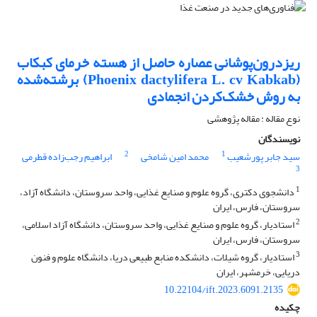
ریزدرون‌پوشانی عصاره حاصل از هسته خرمای کبکاب
(Phoenix dactylifera L. cv Kabkab) برشته‌شده
به روش خشک‌کردن انجمادی
نوع مقاله : مقاله پژوهشی
نویسندگان
2
1
سید جابر پورشعیب
محمد امین شامخی
ابراهیم رجب‌زاده قطرمی
3
1
دانشجوی دکتری، گروه علوم و صنایع غذایی، واحد سروستان، دانشگاه آزاد،
سروستان، فارس، ایران
2
استادیار، گروه علوم و صنایع غذایی، واحد سروستان، دانشگاه آزاد اسلامی،
سروستان، فارس، ایران
3
استادیار، گروه شیلات، دانشکده منابع طبیعی دریا، دانشگاه علوم و فنون
دریایی، خرمشهر، ایران
10.22104/ift.2023.6091.2135
چکیده