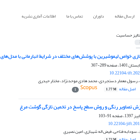
ارسال مقاله
داوران
تماس با ما
اطلاعات آماری نشریه
نالیز حساسیت
زی خواص لیموشیرین با پوشش‌های مختلف در شرایط انبارمانی با مدل‌ها
289-307
10.22104/ift.20
، رسول معمار دستجردی، محمد هادی موحدنژاد، مختار حیدری
اصل مقاله
1.77 M
1
ازش تصاویر رنگی و روش سطح پاسخ در تخمین تازگی گوشت مرغ
91-103
10.22104/jift.20
، سودابه فتاحی، فیض اله شهبازی، امین نصیری
اصل مقاله
1.72 M