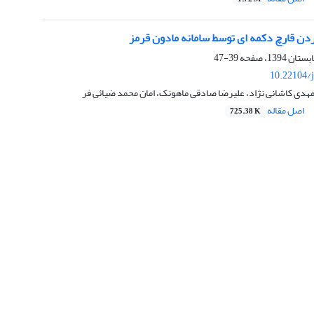
ن قارچ دکمه ای توسط سامانه مادون قرمز
39-47
10.22104/j
هدی کاشانی نژاد، علیرضا صادقی ماهونک، امان محمد ضیائی فر
اصل مقاله
725.38 K