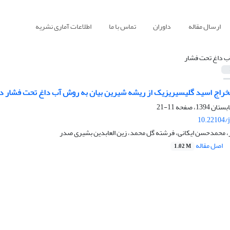
ارسال مقاله
داوران
تماس با ما
اطلاعات آماری نشریه
ب داغ تحت فشار
خراج اسید گلیسیریزیک از ریشه شیرین بیان به روش آب داغ تحت فشار در
11-21
10.22104/j
محمدحسن ایکانی، فرشته گل محمد، زین العابدین بشیری صدر
اصل مقاله
1.02 M