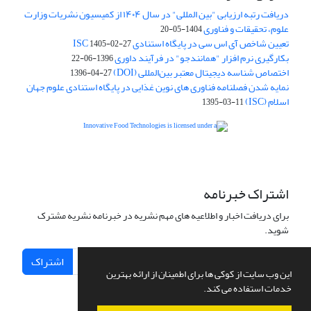
دریافت رتبه ارزیابی "بین المللی" در سال ۱۴۰۴ از کمیسیون نشریات وزارت
علوم، تحقیقات و فناوری
1404-05-20
تعیین شاخص آی اس سی در پایگاه استنادی ISC
1405-02-27
بکارگیری نرم افزار "همانندجو" در فرآیند داوری
1396-06-22
اختصاص شناسه دیجیتال معتبر بین‌المللی (DOI)
1396-04-27
نمایه شدن فصلنامه فناوری های نوین غذایی در پایگاه استنادی علوم جهان
اسلام (ISC)
1395-03-11
is licensed under a
Creative
Innovative Food Technologies (IFT)
Commons Attribution 4.0 International License
اشتراک خبرنامه
برای دریافت اخبار و اطلاعیه های مهم نشریه در خبرنامه نشریه مشترک
شوید.
اشتراک
این وب سایت از کوکی ها برای اطمینان از ارائه بهترین
خدمات استفاده می کند.