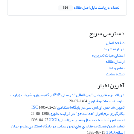
تعداد دریافت فایل اصل مقاله
926
دسترسی سریع
صفحه اصلی
درباره نشریه
اعضای هیات تحریریه
ارسال مقاله
تماس با ما
نقشه سایت
آخرین اخبار
دریافت رتبه ارزیابی "بین المللی" در سال ۱۴۰۴ از کمیسیون نشریات وزارت
علوم، تحقیقات و فناوری
1404-05-20
تعیین شاخص آی اس سی در پایگاه استنادی ISC
1405-02-27
بکارگیری نرم افزار "همانندجو" در فرآیند داوری
1396-06-22
اختصاص شناسه دیجیتال معتبر بین‌المللی (DOI)
1396-04-27
نمایه شدن فصلنامه فناوری های نوین غذایی در پایگاه استنادی علوم جهان
اسلام (ISC)
1395-03-11