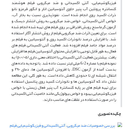
فیزیکوشیمیایی، آنتی اکسیدانی و ضد میکروبی فیلم هوشمند
کنسانتره پروتئین آب پنیر حاوی آنتوسیانین انار و انگور قرمزو نانو
ذرات اکسید روی انجام شده است. نفوذپذیری نسبت به بخار آب،
خواص آنتی اکسیدانی، خواص ضد میکروبی به روش انتشار دیسک و
آزمون گرماسنج روبش افتراقی بر روی فیلم های تهیه شده انجام شده
است. برای تعیین اثرات ضد میکروبی فیلم از روش انتشار آگار استفاده
شد. با افزایش درصد نانوذرات اکسید روی و آنتوسیانین به فیلم بر
درصد مواد جامد فیلم افزوده شد. فعالیت آنتی اکسیدانی فیلم های
فعال به طور قابل توجهی با افزایش محتوای آنتوسیانین فیلم ها افزایش
یافت. بیشترین فعالیت آنتی اکسیدانی با اختلاف معنی داری (٠/٠٥>p) به
نمونه فیلم با عصاره 6/2 میلی لیتر نسبت داده شد. با توجه به داده های
بدست آمده از آزمون DSC، با افزودن آنتوسیانین ها، دمای ۲۹۰ و
انتقال شیشه ای تا حدودی کاهش داده است. به طور کلی، این مطالعه
نشان داد که آنتوسیانین ها و نانوذرات کسید روی پتانسیل استفاده
برای تهیه فیلم های بر پایه کنسانتره آب پنیر فعال زیستی با خواص
فیزیکوشیمیایی بهبود و خواص بیولوژیکی مانند خاصیت آنتی اکسیدانی
را در صورت استفاده در غلظت های مناسب دارند.
چکیده تصویری