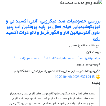
بررسی خصوصیات ضد میکروبی، آنتی اکسیدانی و
فیزیکوشیمیایی فیلم فعال بر پایه پروتئین آب پنیر
حاوی آنتوسیانین انار و انگور قرمز و نانو ذرات اکسید
روی
نوع مقاله : مقاله پژوهشی
نویسندگان
2
1
1
ابراهیم تقی زاده
محمد علیزاده خالد آباد
حامد حسن زاده
1
Urmia University
2
گروه بهداشت و صنایع غذایی، دانشکده پیرادامپزشکی، دانشگاه ایلام
10.22104/ift.2023.6374.2145
چکیده
بسته های فعال ضد میکروب نانو کامپوزیت های فلزی نسل جدیدی از
بسته ها با ساختار نانو هستند که از ترکیب مستقیم نانوذرات فلزی با
بسپار زمینه ای تولید می شوند. این تحقیق با هدف بررسی ویژگی های