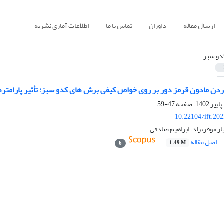
ارسال مقاله
داوران
تماس با ما
اطلاعات آماری نشریه
دو سبز
دن مادون قرمز دور بر روی خواص کیفی برش های کدو سبز: تأثیر پارامتره
47-59
10.22104/ift.20
ار موقرنژاد، ابراهیم صادقی
اصل مقاله
1.49 M
6