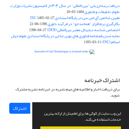
دریافت رتبه ارزیابی "بین المللی" در سال ۱۴۰۴ از کمیسیون نشریات وزارت
علوم، تحقیقات و فناوری
1404-05-20
تعیین شاخص آی اس سی در پایگاه استنادی ISC
1405-02-27
بکارگیری نرم افزار "همانندجو" در فرآیند داوری
1396-06-22
اختصاص شناسه دیجیتال معتبر بین‌المللی (DOI)
1396-04-27
نمایه شدن فصلنامه فناوری های نوین غذایی در پایگاه استنادی علوم جهان
اسلام (ISC)
1395-03-11
is licensed under a
Creative
Innovative Food Technologies (IFT)
Commons Attribution 4.0 International License
اشتراک خبرنامه
برای دریافت اخبار و اطلاعیه های مهم نشریه در خبرنامه نشریه مشترک
شوید.
اشتراک
این وب سایت از کوکی ها برای اطمینان از ارائه بهترین
خدمات استفاده می کند.