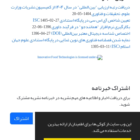
دریافت رتبه ارزیابی "بین المللی" در سال ۱۴۰۴ از کمیسیون نشریات وزارت
علوم، تحقیقات و فناوری
1404-05-20
تعیین شاخص آی اس سی در پایگاه استنادی ISC
1405-02-27
بکارگیری نرم افزار "همانندجو" در فرآیند داوری
1396-06-22
اختصاص شناسه دیجیتال معتبر بین‌المللی (DOI)
1396-04-27
نمایه شدن فصلنامه فناوری های نوین غذایی در پایگاه استنادی علوم جهان
اسلام (ISC)
1395-03-11
is licensed under a
Creative
Innovative Food Technologies (IFT)
Commons Attribution 4.0 International License
اشتراک خبرنامه
برای دریافت اخبار و اطلاعیه های مهم نشریه در خبرنامه نشریه مشترک
شوید.
اشتراک
این وب سایت از کوکی ها برای اطمینان از ارائه بهترین
خدمات استفاده می کند.