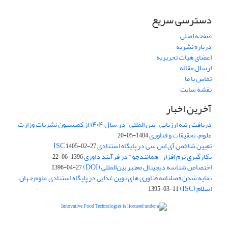
دسترسی سریع
صفحه اصلی
درباره نشریه
اعضای هیات تحریریه
ارسال مقاله
تماس با ما
نقشه سایت
آخرین اخبار
دریافت رتبه ارزیابی "بین المللی" در سال ۱۴۰۴ از کمیسیون نشریات وزارت
علوم، تحقیقات و فناوری
1404-05-20
تعیین شاخص آی اس سی در پایگاه استنادی ISC
1405-02-27
بکارگیری نرم افزار "همانندجو" در فرآیند داوری
1396-06-22
اختصاص شناسه دیجیتال معتبر بین‌المللی (DOI)
1396-04-27
نمایه شدن فصلنامه فناوری های نوین غذایی در پایگاه استنادی علوم جهان
اسلام (ISC)
1395-03-11
is licensed under a
Creative
Innovative Food Technologies (IFT)