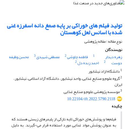
تولید فیلم های خوراکی بر پایه صمغ دانه اسفرزه غنی
شده با اسانس لعل کوهستان
نوع مقاله : مقاله پژوهشی
نویسندگان
3
2
1
زهره دیدار
فاطمه چاوشی
مصطفی شهیدی
محسن وظیفه
2
2
دوست
احمد زنده دل
1
دانشگاه ازاد نیشابور
2
گروه علوم و صنایع غذایی، واحد نیشابور، دانشگاه آزاد اسلامی، نیشابور،
ایران
3
موسسه پژوهشی علوم و صنایع غذایی
10.22104/ift.2022.5790.2118
چکیده
فیلم‌ها و پوشش‌های خوراکی لایه نازکی از پلیمرهای زیستی هستند که
به عنوان پوشش مواد غذایی مورد استفاده قرار می-گیرند. به دلیل