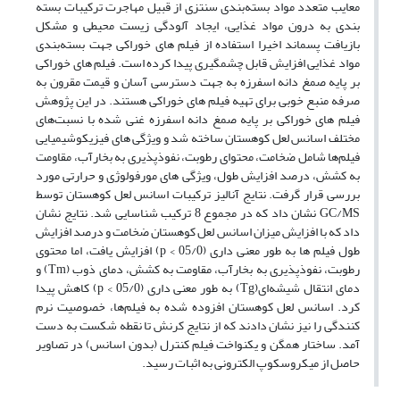
معایب متعدد مواد بسته‌بندی سنتزی از قبیل مهاجرت ترکیبات بسته
بندی به درون مواد غذایی، ایجاد آلودگی زیست محیطی و مشکل
بازیافت پسماند اخیرا استفاده از فیلم های خوراکی جهت بسته‌بندی
مواد غذایی افزایش قابل چشمگیری پیدا کرده است. فیلم های خوراکی
بر پایه صمغ دانه اسفرزه به جهت دسترسی آسان و قیمت مقرون به
صرفه منبع خوبی برای تهیه فیلم های خوراکی هستند. در این پژوهش
فیلم های خوراکی بر پایه صمغ دانه اسفرزه غنی شده با نسبت‌های
مختلف اسانس لعل کوهستان ساخته شد و ویژگی های فیزیکوشیمیایی
فیلم‌ها شامل ضخامت، محتوای رطوبت، نفوذپذیری به بخارآب، مقاومت
به کشش، درصد افزایش طول، ویژگی های مورفولوژی و حرارتی مورد
بررسی قرار گرفت. نتایج آنالیز ترکیبات اسانس لعل کوهستان توسط
GC/MS نشان داد که در مجموع 8 ترکیب شناسایی شد. نتایج نشان
داد که با افزایش میزان اسانس لعل کوهستان ضخامت و درصد افزایش
طول فیلم ها به طور معنی داری (05/0 > p) افزایش یافت، اما محتوی
رطوبت، نفوذپذیری به بخارآب، مقاومت به کشش، دمای ذوب (Tm) و
دمای انتقال شیشه‌ای(Tg) به طور معنی داری (05/0 > p) کاهش پیدا
کرد. اسانس لعل کوهستان افزوده شده به فیلم‌ها، خصوصیت نرم
کنندگی را نیز نشان دادند که از نتایج کرنش تا نقطه شکست به دست
آمد. ساختار همگن و یکنواخت فیلم کنترل (بدون اسانس) در تصاویر
حاصل از میکروسکوپ الکترونی به اثبات رسید.