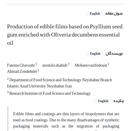
عنوان مقاله
English
Production of edible films based on Psyllium seed
gum enriched with Oliveria decumbens essential
oil
نویسندگان
English
2
3
2
Fateme Chavoshi
mostsfa shahidi
Mohsen vazifedoust
2
Ahmad Zendehdel
2
Department of Food Science and Technology, Neyshabur Branch,
Islamic Azad University, Neyshabur, Iran
3
Research Institute of Food Science and Technology
چکیده
English
Edible films and coatings are thin layers of biopolymers that are
used as food coatings. Due to the many disadvantages of synthetic
packaging materials, such as the migration of packaging