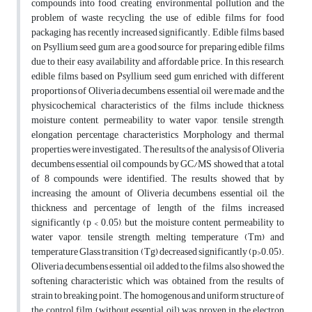
compounds into food, creating environmental pollution and the
problem of waste recycling, the use of edible films for food
packaging has recently increased significantly. Edible films based
on Psyllium seed gum are a good source for preparing edible films
due to their easy availability and affordable price. In this research,
edible films based on Psyllium seed gum enriched with different
proportions of Oliveria decumbens essential oil were made and the
physicochemical characteristics of the films include thickness,
moisture content, permeability to water vapor, tensile strength,
elongation percentage, characteristics Morphology and thermal
properties were investigated. The results of the analysis of Oliveria
decumbens essential oil compounds by GC/MS showed that a total
of 8 compounds were identified. The results showed that by
increasing the amount of Oliveria decumbens essential oil, the
thickness and percentage of length of the films increased
significantly (p < 0.05), but the moisture content, permeability to
water vapor, tensile strength, melting temperature (Tm) and
temperature Glass transition (Tg) decreased significantly (p>0.05).
Oliveria decumbens essential oil added to the films also showed the
softening characteristic which was obtained from the results of
strain to breaking point. The homogenous and uniform structure of
the control film (without essential oil) was proven in the electron