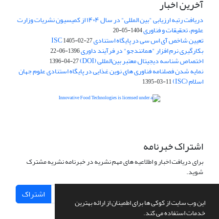
آخرین اخبار
دریافت رتبه ارزیابی "بین المللی" در سال ۱۴۰۴ از کمیسیون نشریات وزارت
علوم، تحقیقات و فناوری
1404-05-20
تعیین شاخص آی اس سی در پایگاه استنادی ISC
1405-02-27
بکارگیری نرم افزار "همانندجو" در فرآیند داوری
1396-06-22
اختصاص شناسه دیجیتال معتبر بین‌المللی (DOI)
1396-04-27
نمایه شدن فصلنامه فناوری های نوین غذایی در پایگاه استنادی علوم جهان
اسلام (ISC)
1395-03-11
is licensed under a
Creative
Innovative Food Technologies (IFT)
Commons Attribution 4.0 International License
اشتراک خبرنامه
برای دریافت اخبار و اطلاعیه های مهم نشریه در خبرنامه نشریه مشترک
شوید.
اشتراک
این وب سایت از کوکی ها برای اطمینان از ارائه بهترین
خدمات استفاده می کند.