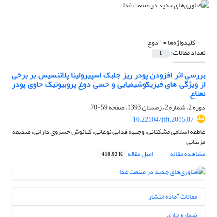
کلیدواژه‌ها =
" دوغ "
تعداد مقالات:
1
بررسی اثر افزودن پودر ریز جلبک اسپیرولینا پلاتنسیس بر برخی
از ویژگی های فیزیکوشیمیایی و حسی دوغ پروبیوتیک حاوی پودر
نعناع
دوره 2، شماره 2، زمستان 1393، صفحه
59-70
10.22104/jift.2015.87
عاطفه اسلامی مشکنانی، وجیهه فدایی نوغانی، کیانوش خسروی دارانی، صدیقه
مزینانی
مشاهده مقاله
اصل مقاله
418.92 K
مقالات آماده انتشار
شماره جاری