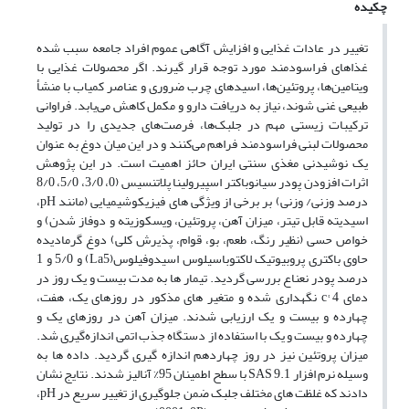
چکیده
تغییر در عادات غذایی و افزایش آگاهی عموم افراد جامعه سبب شده
غذاهای فراسودمند مورد توجه قرار گیرند. اگر محصولات غذایی با
ویتامین‌ها، پروتئین‌ها، اسیدهای چرب ضروری و عناصر کمیاب با منشأ
طبیعی غنی شوند، نیاز به دریافت دارو و مکمل کاهش می‌یابد. فراوانی
ترکیبات زیستی مهم در جلبک‌ها، فرصت‌های جدیدی را در تولید
محصولات لبنی فراسودمند فراهم می‌کنند و در این میان دوغ به عنوان
یک نوشیدنی مغذی سنتی ایران حائز اهمیت است. در این پژوهش
اثرات افزودن پودر سیانوباکتر اسپیرولینا پلاتنسیس (0، 3/0، 5/0، 8/0
درصد وزنی/ وزنی) بر برخی از ویژگی های فیزیکوشیمیایی (مانند pH،
اسیدیته قابل تیتر، میزان آهن، پروتئین، ویسکوزیته و دوفاز شدن) و
خواص حسی (نظیر رنگ، طعم، بو، قوام، پذیرش کلی) دوغ گرمادیده
حاوی باکتری پروبیوتیک لاکتوباسیلوس اسیدوفیلوس(La5) و 5/0 و 1
درصد پودر نعناع بررسی گردید. تیمار ها به مدت بیست و یک روز در
دمای c° 4 نگهداری شده و متغیر های مذکور در روزهای یک، هفت،
چهارده و بیست و یک ارزیابی شدند. میزان آهن در روزهای یک و
چهارده و بیست و یک با استفاده از دستگاه جذب اتمی اندازه‌گیری شد.
میزان پروتئین نیز در روز چهاردهم اندازه گیری گردید. داده ها به
وسیله نرم افزار SAS 9.1 با سطح اطمینان 95% آنالیز شدند. نتایج نشان
دادند که غلظت های مختلف جلبک ضمن جلوگیری از تغییر سریع در pH،