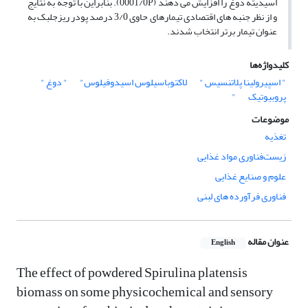
اسیدیته دوغ را افزایش می دهند (0001/0P). بنابراین با توجه به نتایج
و از نظر جنبه های اقتصادی تیمارهای حاوی 3/0 درصد پودر ریزجلبک به
عنوان تیمار برتر انتخاب شدند.
کلیدواژه‌ها
" اسپیرولینا پلاتنسیس "
لاکتوباسیلوس اسیدوفیلوس"
" دوغ "
پروبیوتیک
"
موضوعات
تغذیه
زیست‌فناوری مواد غذایی
علوم و صنایع غذایی
فناوری فرآورده های لبنی
عنوان مقاله
English
The effect of powdered Spirulina platensis
biomass on some physicochemical and sensory