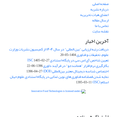
صفحه اصلی
درباره نشریه
اعضای هیات تحریریه
ارسال مقاله
تماس با ما
نقشه سایت
آخرین اخبار
دریافت رتبه ارزیابی "بین المللی" در سال ۱۴۰۴ از کمیسیون نشریات وزارت
علوم، تحقیقات و فناوری
1404-05-20
تعیین شاخص آی اس سی در پایگاه استنادی ISC
1405-02-27
بکارگیری نرم افزار "همانندجو" در فرآیند داوری
1396-06-22
اختصاص شناسه دیجیتال معتبر بین‌المللی (DOI)
1396-04-27
نمایه شدن فصلنامه فناوری های نوین غذایی در پایگاه استنادی علوم جهان
اسلام (ISC)
1395-03-11
is licensed under a
Creative
Innovative Food Technologies (IFT)
Commons Attribution 4.0 International License
اشتراک خبرنامه