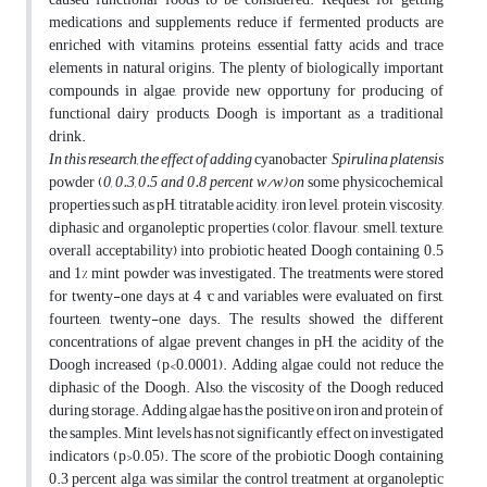
medications and supplements reduce if fermented products are
enriched with vitamins, proteins, essential fatty acids and trace
elements in natural origins. The plenty of biologically important
compounds in algae, provide new opportuny for producing of
functional dairy products, Doogh is important as a traditional
drink.
In this research, the effect of adding
cyanobacter
Spirulina platensis
powder (
0, 0.3, 0.5 and 0.8 percent w/w) on
some physicochemical
properties such as pH, titratable acidity, iron level, protein, viscosity,
diphasic and organoleptic properties (color, flavour, smell, texture,
overall acceptability) into probiotic heated Doogh containing 0.5
and 1% mint powder was investigated. The treatments were stored
for twenty-one days at 4 °c and variables were evaluated on first,
fourteen, twenty-one days. The results showed the different
concentrations of algae prevent changes in pH, the acidity of the
Doogh increased (p<0.0001). Adding algae could not reduce the
diphasic of the Doogh. Also, the viscosity of the Doogh reduced
during storage. Adding algae has the positive on iron and protein of
the samples. Mint levels has not significantly effect on investigated
indicators (p>0.05). The score of the probiotic Doogh containing
0.3 percent alga, was similar the control treatment at organoleptic