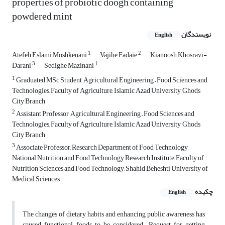
properties of probiotic doogh containing
powdered mint
نویسندگان
English
1
2
Atefeh Eslami Moshkenani
Vajihe Fadaie
Kianoosh Khosravi-
3
1
Darani
Sedighe Mazinani
1
Graduated MSc Student, Agricultural Engineering – Food Sciences and
Technologies, Faculty of Agriculture, Islamic Azad University, Ghods
City Branch
2
Assistant Professor, Agricultural Engineering – Food Sciences and
Technologies, Faculty of Agriculture, Islamic Azad University, Ghods
City Branch
3
Associate Professor, Research Department of Food Technology,
National Nutrition and Food Technology Research Institute, Faculty of
Nutrition Sciences and Food Technology, Shahid Beheshti University of
Medical Sciences
چکیده
English
The changes of dietary habits and enhancing public awareness has
caused functional foods to be considered. Request for getting