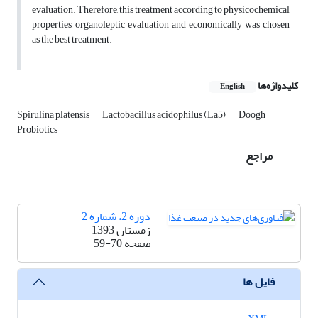
evaluation. Therefore, this treatment according to physicochemical
properties, organoleptic evaluation and economically was chosen
as the best treatment.
کلیدواژه‌ها
English
Spirulina platensis
Lactobacillus acidophilus (La5)
Doogh
Probiotics
مراجع
دوره 2، شماره 2
زمستان 1393
صفحه
59-70
فایل ها