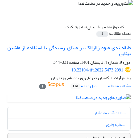
کلیدواژه‌ها =
روش های تحلیل تفکیک
تعداد مقالات:
1
طبقه‌بندی میوه زالزالک بر مبنای رسیدگی با استفاده از ماشین
بینایی
دوره 9، شماره 4، تابستان 1401، صفحه
331-344
10.22104/ift.2022.5473.2091
رحیم آزادنیا، کامران خیرعلی پور، مصطفی جعفریان
مشاهده مقاله
اصل مقاله
1 M
1
مقالات آماده انتشار
شماره جاری