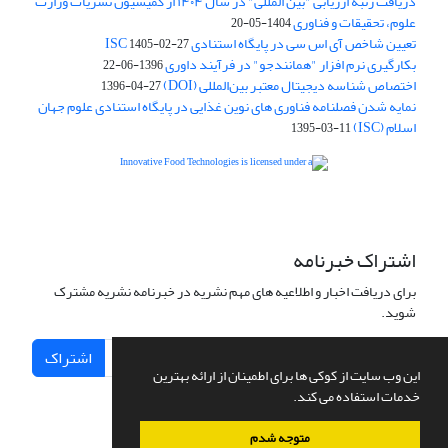
دریافت رتبه ارزیابی "بین المللی" در سال ۱۴۰۴ از کمیسیون نشریات وزارت
علوم، تحقیقات و فناوری
1404-05-20
تعیین شاخص آی اس سی در پایگاه استنادی ISC
1405-02-27
بکارگیری نرم افزار "همانندجو" در فرآیند داوری
1396-06-22
اختصاص شناسه دیجیتال معتبر بین‌المللی (DOI)
1396-04-27
نمایه شدن فصلنامه فناوری های نوین غذایی در پایگاه استنادی علوم جهان
اسلام (ISC)
1395-03-11
is licensed under a
Creative
Innovative Food Technologies (IFT)
Commons Attribution 4.0 International License
اشتراک خبرنامه
برای دریافت اخبار و اطلاعیه های مهم نشریه در خبرنامه نشریه مشترک
شوید.
اشتراک
این وب سایت از کوکی ها برای اطمینان از ارائه بهترین
خدمات استفاده می کند.
متوجه شدم