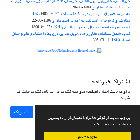
دریافت رتبه ارزیابی "بین المللی" در سال ۱۴۰۴ از کمیسیون نشریات وزارت
علوم، تحقیقات و فناوری
1404-05-20
تعیین شاخص آی اس سی در پایگاه استنادی ISC
1405-02-27
بکارگیری نرم افزار "همانندجو" در فرآیند داوری
1396-06-22
اختصاص شناسه دیجیتال معتبر بین‌المللی (DOI)
1396-04-27
نمایه شدن فصلنامه فناوری های نوین غذایی در پایگاه استنادی علوم جهان
اسلام (ISC)
1395-03-11
is licensed under a
Creative
Innovative Food Technologies (IFT)
Commons Attribution 4.0 International License
اشتراک خبرنامه
برای دریافت اخبار و اطلاعیه های مهم نشریه در خبرنامه نشریه مشترک
شوید.
اشتراک
این وب سایت از کوکی ها برای اطمینان از ارائه بهترین
خدمات استفاده می کند.
متوجه شدم