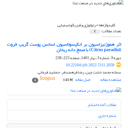
کلیدواژه‌ها =
رئولوژی و فیزیکوشیمیایی
تعداد مقالات:
1
اثر هموژنیزاسیون بر انکپسولاسیون اسانس پوست گریپ فروت
(Citrus paradisi) با صمغ دانه ریحان
دوره 9، شماره 3، بهار 1401، صفحه
223-238
10.22104/jift.2022.5111.2058
سمانه محمد خشت چین، رضا فرهمندفر، جمشید فرمانی
مشاهده مقاله
اصل مقاله
1.65 M
4
مقالات آماده انتشار
شماره جاری