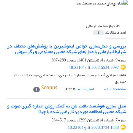
کلیدواژه‌ها =
انبارمانی
تعداد مقالات:
2
بررسی و مدل‌سازی خواص لیموشیرین با پوشش‌های مختلف در
شرایط انبارمانی با مدل‌های شبکه عصبی مصنوعی و رگرسیونی
دوره 9، شماره 4، تابستان 1401، صفحه
289-307
10.22104/ift.2022.5534.2097
فاطمه مرادی گنجه، رسول معمار دستجردی، محمد هادی موحدنژاد، مختار
حیدری
مشاهده مقاله
اصل مقاله
1.77 M
1
مدل سازی هوشمند بافت نان به کمک روش اندازه گیری صوت و
شبکه عصبی (مطالعه موردی: نان غنی شده با چیا)
دوره 7، شماره 4، تابستان 1399، صفحه
517-534
10.22104/jift.2020.3734.1888