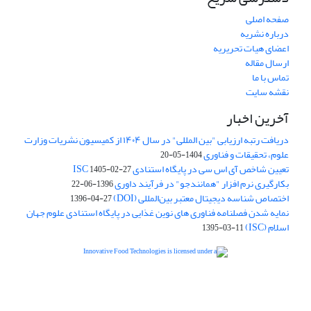
صفحه اصلی
درباره نشریه
اعضای هیات تحریریه
ارسال مقاله
تماس با ما
نقشه سایت
آخرین اخبار
دریافت رتبه ارزیابی "بین المللی" در سال ۱۴۰۴ از کمیسیون نشریات وزارت
علوم، تحقیقات و فناوری
1404-05-20
تعیین شاخص آی اس سی در پایگاه استنادی ISC
1405-02-27
بکارگیری نرم افزار "همانندجو" در فرآیند داوری
1396-06-22
اختصاص شناسه دیجیتال معتبر بین‌المللی (DOI)
1396-04-27
نمایه شدن فصلنامه فناوری های نوین غذایی در پایگاه استنادی علوم جهان
اسلام (ISC)
1395-03-11
is licensed under a
Creative
Innovative Food Technologies (IFT)
Commons Attribution 4.0 International License