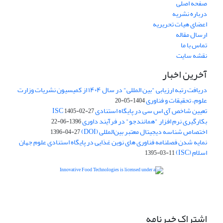
صفحه اصلی
درباره نشریه
اعضای هیات تحریریه
ارسال مقاله
تماس با ما
نقشه سایت
آخرین اخبار
دریافت رتبه ارزیابی "بین المللی" در سال ۱۴۰۴ از کمیسیون نشریات وزارت
علوم، تحقیقات و فناوری
1404-05-20
تعیین شاخص آی اس سی در پایگاه استنادی ISC
1405-02-27
بکارگیری نرم افزار "همانندجو" در فرآیند داوری
1396-06-22
اختصاص شناسه دیجیتال معتبر بین‌المللی (DOI)
1396-04-27
نمایه شدن فصلنامه فناوری های نوین غذایی در پایگاه استنادی علوم جهان
اسلام (ISC)
1395-03-11
is licensed under a
Creative
Innovative Food Technologies (IFT)
Commons Attribution 4.0 International License
اشتراک خبرنامه