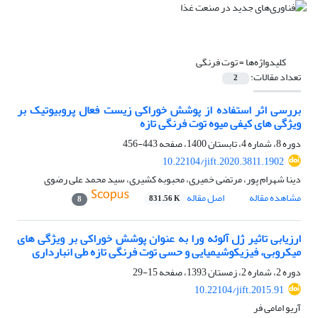
کلیدواژه‌ها =
توت فرنگی
تعداد مقالات:
2
بررسی اثر استفاده از پوشش خوراکی زیست فعال پروبیوتیک بر
ویژگی های کیفی میوه توت فرنگی تازه
دوره 8، شماره 4، تابستان 1400، صفحه
443-456
10.22104/jift.2020.3811.1902
دینا شهرام پور، مرتضی خمیری، محبوبه کشیری، سید محمد علی رضوی
مشاهده مقاله
اصل مقاله
831.56 K
8
ارزیابی تاثیر ژل آلوئه ورا به عنوان پوشش خوراکی بر ویژگی های
میکروبی، فیزیکوشیمیایی و حسی توت فرنگی تازه طی انبارداری
دوره 2، شماره 2، زمستان 1393، صفحه
15-29
10.22104/jift.2015.91
آریو امامی فر