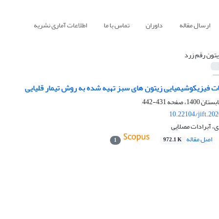
ارسال مقاله
داوران
تماس با ما
اطلاعات آماری نشریه
یتون رقم زرد
فیزیکوشیمیایی زیتون های سبز تهیه شده به روش تیمار قلیایی
431-442
10.22104/jift.20
، آبرادات مصلایی
اصل مقاله
972.1 K
1