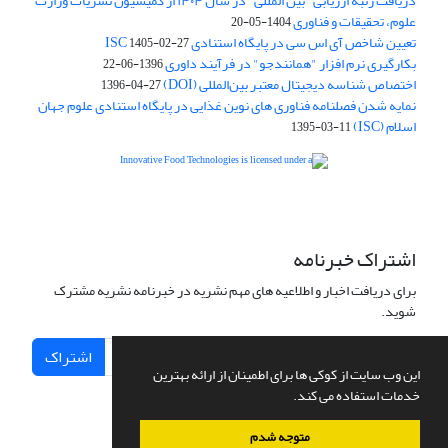
دریافت رتبه ارزیابی "بین المللی" در سال ۱۴۰۴ از کمیسیون نشریات وزارت
علوم، تحقیقات و فناوری
1404-05-20
تعیین شاخص آی اس سی در پایگاه استنادی ISC
1405-02-27
بکارگیری نرم افزار "همانندجو" در فرآیند داوری
1396-06-22
اختصاص شناسه دیجیتال معتبر بین‌المللی (DOI)
1396-04-27
نمایه شدن فصلنامه فناوری های نوین غذایی در پایگاه استنادی علوم جهان
اسلام (ISC)
1395-03-11
is licensed under a
Creative
Innovative Food Technologies (IFT)
Commons Attribution 4.0 International License
اشتراک خبرنامه
برای دریافت اخبار و اطلاعیه های مهم نشریه در خبرنامه نشریه مشترک
شوید.
اشتراک
این وب سایت از کوکی ها برای اطمینان از ارائه بهترین
خدمات استفاده می کند.
متوجه شدم