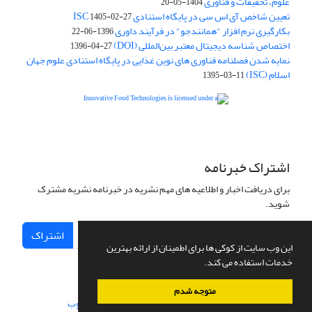
علوم، تحقیقات و فناوری
1404-05-20
تعیین شاخص آی اس سی در پایگاه استنادی ISC
1405-02-27
بکارگیری نرم افزار "همانندجو" در فرآیند داوری
1396-06-22
اختصاص شناسه دیجیتال معتبر بین‌المللی (DOI)
1396-04-27
نمایه شدن فصلنامه فناوری های نوین غذایی در پایگاه استنادی علوم جهان
اسلام (ISC)
1395-03-11
is licensed under a
Creative
Innovative Food Technologies (IFT)
Commons Attribution 4.0 International License
اشتراک خبرنامه
برای دریافت اخبار و اطلاعیه های مهم نشریه در خبرنامه نشریه مشترک
شوید.
اشتراک
این وب سایت از کوکی ها برای اطمینان از ارائه بهترین
خدمات استفاده می کند.
متوجه شدم
سامانه مدیریت نشریات علمی.
طراحی و پیاده سازی از
سیناوب