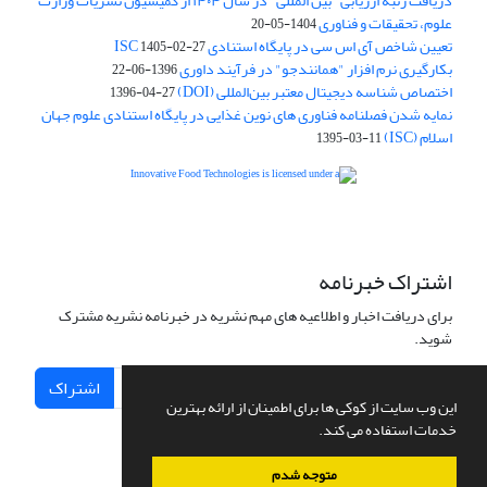
دریافت رتبه ارزیابی "بین المللی" در سال ۱۴۰۴ از کمیسیون نشریات وزارت
علوم، تحقیقات و فناوری
1404-05-20
تعیین شاخص آی اس سی در پایگاه استنادی ISC
1405-02-27
بکارگیری نرم افزار "همانندجو" در فرآیند داوری
1396-06-22
اختصاص شناسه دیجیتال معتبر بین‌المللی (DOI)
1396-04-27
نمایه شدن فصلنامه فناوری های نوین غذایی در پایگاه استنادی علوم جهان
اسلام (ISC)
1395-03-11
is licensed under a
Creative
Innovative Food Technologies (IFT)
Commons Attribution 4.0 International License
اشتراک خبرنامه
برای دریافت اخبار و اطلاعیه های مهم نشریه در خبرنامه نشریه مشترک
شوید.
اشتراک
این وب سایت از کوکی ها برای اطمینان از ارائه بهترین
خدمات استفاده می کند.
متوجه شدم