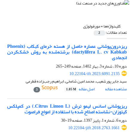
کلیدواژه‌ها =
مورفولوژی
تعداد مقالات:
2
ریزدرون‌پوشانی عصاره حاصل از هسته خرمای کبکاب (Phoenix
dactylifera L. cv Kabkab) برشته‌شده به روش خشک‌کردن
انجمادی
دوره 10، شماره 3، بهار 1402، صفحه
249-265
10.22104/ift.2023.6091.2135
سید جابر پورشعیب، محمد امین شامخی، ابراهیم رجب‌زاده قطرمی
مشاهده مقاله
اصل مقاله
1.05 M
3
ریزپوشانی اسانس لیمو ترش (Citrus Limon L.) در کمپلکس
کیتوزان-نشاسته اصلاح شده با استفاده از امواج فراصوت
دوره 6، شماره 1، پاییز 1397، صفحه
19-30
10.22104/jift.2018.2763.1661