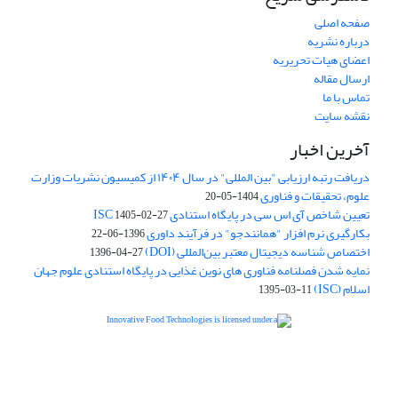
صفحه اصلی
درباره نشریه
اعضای هیات تحریریه
ارسال مقاله
تماس با ما
نقشه سایت
آخرین اخبار
دریافت رتبه ارزیابی "بین المللی" در سال ۱۴۰۴ از کمیسیون نشریات وزارت
علوم، تحقیقات و فناوری
1404-05-20
تعیین شاخص آی اس سی در پایگاه استنادی ISC
1405-02-27
بکارگیری نرم افزار "همانندجو" در فرآیند داوری
1396-06-22
اختصاص شناسه دیجیتال معتبر بین‌المللی (DOI)
1396-04-27
نمایه شدن فصلنامه فناوری های نوین غذایی در پایگاه استنادی علوم جهان
اسلام (ISC)
1395-03-11
is licensed under a
Creative
Innovative Food Technologies (IFT)
Commons Attribution 4.0 International License