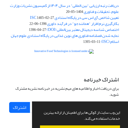
دریافت رتبه ارزیابی "بین المللی" در سال ۱۴۰۴ از کمیسیون نشریات وزارت
علوم، تحقیقات و فناوری
1404-05-20
تعیین شاخص آی اس سی در پایگاه استنادی ISC
1405-02-27
بکارگیری نرم افزار "همانندجو" در فرآیند داوری
1396-06-22
اختصاص شناسه دیجیتال معتبر بین‌المللی (DOI)
1396-04-27
نمایه شدن فصلنامه فناوری های نوین غذایی در پایگاه استنادی علوم جهان
اسلام (ISC)
1395-03-11
is licensed under a
Creative
Innovative Food Technologies (IFT)
Commons Attribution 4.0 International License
اشتراک خبرنامه
برای دریافت اخبار و اطلاعیه های مهم نشریه در خبرنامه نشریه مشترک
شوید.
اشتراک
این وب سایت از کوکی ها برای اطمینان از ارائه بهترین
خدمات استفاده می کند.