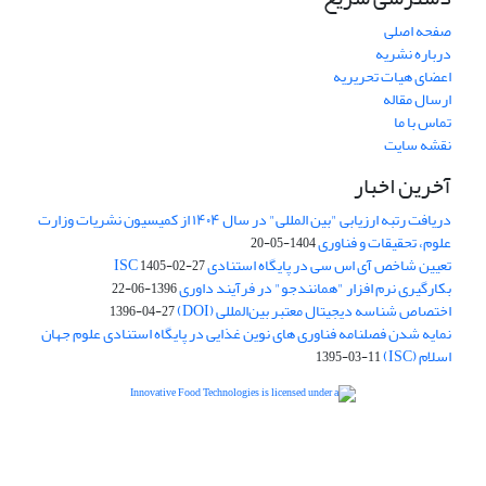
صفحه اصلی
درباره نشریه
اعضای هیات تحریریه
ارسال مقاله
تماس با ما
نقشه سایت
آخرین اخبار
دریافت رتبه ارزیابی "بین المللی" در سال ۱۴۰۴ از کمیسیون نشریات وزارت
علوم، تحقیقات و فناوری
1404-05-20
تعیین شاخص آی اس سی در پایگاه استنادی ISC
1405-02-27
بکارگیری نرم افزار "همانندجو" در فرآیند داوری
1396-06-22
اختصاص شناسه دیجیتال معتبر بین‌المللی (DOI)
1396-04-27
نمایه شدن فصلنامه فناوری های نوین غذایی در پایگاه استنادی علوم جهان
اسلام (ISC)
1395-03-11
is licensed under a
Creative
Innovative Food Technologies (IFT)
Commons Attribution 4.0 International License