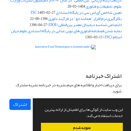
دریافت رتبه ارزیابی "بین المللی" در سال ۱۴۰۴ از کمیسیون نشریات وزارت
علوم، تحقیقات و فناوری
1404-05-20
تعیین شاخص آی اس سی در پایگاه استنادی ISC
1405-02-27
بکارگیری نرم افزار "همانندجو" در فرآیند داوری
1396-06-22
اختصاص شناسه دیجیتال معتبر بین‌المللی (DOI)
1396-04-27
نمایه شدن فصلنامه فناوری های نوین غذایی در پایگاه استنادی علوم جهان
اسلام (ISC)
1395-03-11
is licensed under a
Creative
Innovative Food Technologies (IFT)
Commons Attribution 4.0 International License
اشتراک خبرنامه
برای دریافت اخبار و اطلاعیه های مهم نشریه در خبرنامه نشریه مشترک
شوید.
اشتراک
این وب سایت از کوکی ها برای اطمینان از ارائه بهترین
خدمات استفاده می کند.
متوجه شدم