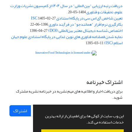
دریافت رتبه ارزیابی "بین المللی" در سال ۱۴۰۴ از کمیسیون نشریات وزارت
علوم، تحقیقات و فناوری
1404-05-20
تعیین شاخص آی اس سی در پایگاه استنادی ISC
1405-02-27
بکارگیری نرم افزار "همانندجو" در فرآیند داوری
1396-06-22
اختصاص شناسه دیجیتال معتبر بین‌المللی (DOI)
1396-04-27
نمایه شدن فصلنامه فناوری های نوین غذایی در پایگاه استنادی علوم جهان
اسلام (ISC)
1395-03-11
is licensed under a
Creative
Innovative Food Technologies (IFT)
Commons Attribution 4.0 International License
اشتراک خبرنامه
برای دریافت اخبار و اطلاعیه های مهم نشریه در خبرنامه نشریه مشترک
شوید.
اشتراک
این وب سایت از کوکی ها برای اطمینان از ارائه بهترین
خدمات استفاده می کند.