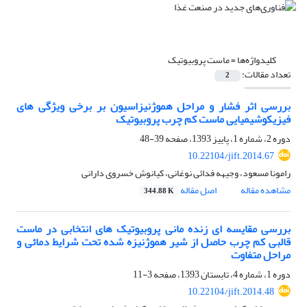
کلیدواژه‌ها =
ماست پروبیوتیک
تعداد مقالات:
2
بررسی اثر فشار و مراحل هموژنیزاسیون بر برخی ویژگی های
فیزیکوشیمیایی ماست کم چرب پروبیوتیک
دوره 2، شماره 1، پاییز 1393، صفحه
39-48
10.22104/jift.2014.67
رامونا مسعود، وجیهه فدائی نوغانی، کیانوش خسروی دارانی
مشاهده مقاله
اصل مقاله
344.88 K
بررسی مقایسه ای زنده مانی پروبیوتیک های انتخابی در ماست
قالبی کم چرب حاصل از شیر هموژنیزه شده تحت شرایط دمائی و
مراحل متفاوت
دوره 1، شماره 4، تابستان 1393، صفحه
3-11
10.22104/jift.2014.48