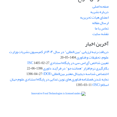
صفحه اصلی
درباره نشریه
اعضای هیات تحریریه
ارسال مقاله
تماس با ما
نقشه سایت
آخرین اخبار
دریافت رتبه ارزیابی "بین المللی" در سال ۱۴۰۴ از کمیسیون نشریات وزارت
علوم، تحقیقات و فناوری
1404-05-20
تعیین شاخص آی اس سی در پایگاه استنادی ISC
1405-02-27
بکارگیری نرم افزار "همانندجو" در فرآیند داوری
1396-06-22
اختصاص شناسه دیجیتال معتبر بین‌المللی (DOI)
1396-04-27
نمایه شدن فصلنامه فناوری های نوین غذایی در پایگاه استنادی علوم جهان
اسلام (ISC)
1395-03-11
is licensed under a
Creative
Innovative Food Technologies (IFT)
Commons Attribution 4.0 International License