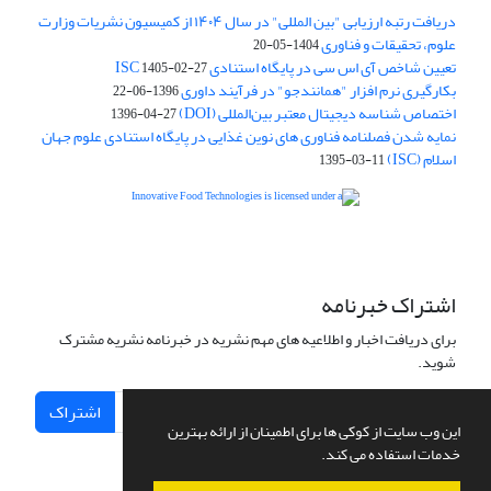
دریافت رتبه ارزیابی "بین المللی" در سال ۱۴۰۴ از کمیسیون نشریات وزارت
علوم، تحقیقات و فناوری
1404-05-20
تعیین شاخص آی اس سی در پایگاه استنادی ISC
1405-02-27
بکارگیری نرم افزار "همانندجو" در فرآیند داوری
1396-06-22
اختصاص شناسه دیجیتال معتبر بین‌المللی (DOI)
1396-04-27
نمایه شدن فصلنامه فناوری های نوین غذایی در پایگاه استنادی علوم جهان
اسلام (ISC)
1395-03-11
is licensed under a
Creative
Innovative Food Technologies (IFT)
Commons Attribution 4.0 International License
اشتراک خبرنامه
برای دریافت اخبار و اطلاعیه های مهم نشریه در خبرنامه نشریه مشترک
شوید.
اشتراک
این وب سایت از کوکی ها برای اطمینان از ارائه بهترین
خدمات استفاده می کند.