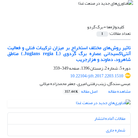
کلیدواژه‌ها =
برگ گردو
تعداد مقالات:
1
تاثیر روش‌های مختلف استخراج بر میزان ترکیبات فنلی و فعالیت
آنتی‌اکسیدانی عصاره برگ گردوی (Juglans regia L.) مناطق
شاهرود، دماوند و هزارجریب
دوره 5، شماره 2، زمستان 1396، صفحه
349-359
10.22104/jift.2017.2203.1510
عیسی سندگل، زینب رفتنی امیری، جعفر محمدزاده میلانی
مشاهده مقاله
اصل مقاله
357.44 K
مقالات آماده انتشار
شماره جاری