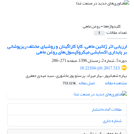
کلیدواژه‌ها =
روغن ماهی
تعداد مقالات:
1
ارزیابی اثر ژلاتین ماهی، کاپا کاراگینان و روشهای مختلف ریزپوشانی
بر پایداری اکسایشی میکروکپسول‌های روغن ماهی
دوره 5، شماره 2، زمستان 1396، صفحه
271-286
10.22104/jift.2017.513
بهاره شعبانپور، بهار مهراد، پرستو پورعاشوری، سید مهدی جعفری
مشاهده مقاله
اصل مقاله
753.12 K
مقالات آماده انتشار
شماره جاری
شماره‌های پیشین نشریه