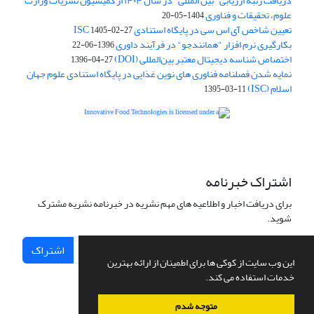
دریافت رتبه ارزیابی "بین المللی" در سال ۱۴۰۴ از کمیسیون نشریات وزارت
علوم، تحقیقات و فناوری
1404-05-20
تعیین شاخص آی اس سی در پایگاه استنادی ISC
1405-02-27
بکارگیری نرم افزار "همانندجو" در فرآیند داوری
1396-06-22
اختصاص شناسه دیجیتال معتبر بین‌المللی (DOI)
1396-04-27
نمایه شدن فصلنامه فناوری های نوین غذایی در پایگاه استنادی علوم جهان
اسلام (ISC)
1395-03-11
is licensed under a
Creative
Innovative Food Technologies (IFT)
Commons Attribution 4.0 International License
اشتراک خبرنامه
برای دریافت اخبار و اطلاعیه های مهم نشریه در خبرنامه نشریه مشترک
شوید.
اشتراک
این وب سایت از کوکی ها برای اطمینان از ارائه بهترین
خدمات استفاده می کند.
متوجه شدم