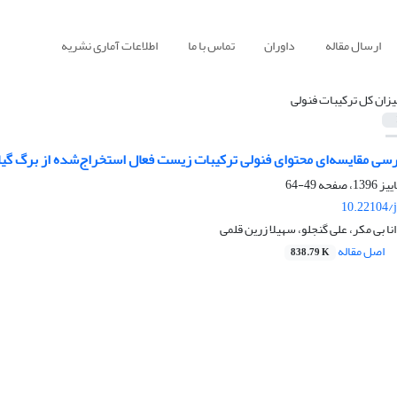
ارسال مقاله
داوران
تماس با ما
اطلاعات آماری نشریه
یزان کل ترکیبات فنولی
ایسه‌ای محتوای فنولی ترکیبات زیست فعال استخراج‌شده از برگ گیاه فیجوا (Feijoa sellowiana) به کمک ا
49-64
10.22104/j
ا بی مکر، علی گنجلو، سهیلا زرین قلمی
اصل مقاله
838.79 K