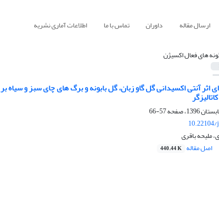
ارسال مقاله
داوران
تماس با ما
اطلاعات آماری نشریه
ونه های فعال اکسیژن
 اثر آنتی اکسیدانی گل گاو زبان، گل بابونه و برگ های چای سبز و سیاه ب
اتالیزگر
57-66
10.22104/j
 ملیحه باقری
اصل مقاله
440.44 K