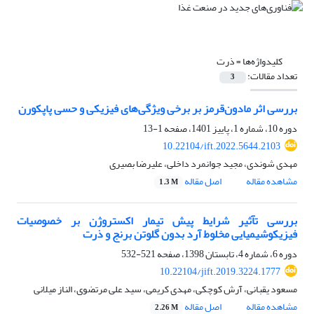
کلیدواژه‌ها =
ذرت
تعداد مقالات:
3
بررسی اثر مادون‌قرمز بر برخی ویژگی‌های فیزیکی و حسی پاپکورن
دوره 10، شماره 1، پاییز 1401، صفحه
1-13
10.22104/ift.2022.5644.2103
مهدی شوندی، مجید جوانمرد داخلی، علیرضا بصیری
مشاهده مقاله
اصل مقاله
1.3 M
بررسی تآثیر شرایط پیش تیمار اکستروژن بر خصوصیات
فیزیکوشیمیایی مخلوط آرد بدون گلوتن برنج و ذرت
دوره 6، شماره 4، تابستان 1398، صفحه
521-532
10.22104/jift.2019.3224.1777
مسعود یقبانی، آرش کوچکی، مهدی کریمی، سید علی مرتضوی، الناز میلانی
مشاهده مقاله
اصل مقاله
2.26 M