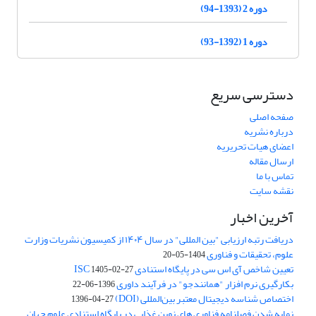
دوره 2 (1393-94)
دوره 1 (1392-93)
دسترسی سریع
صفحه اصلی
درباره نشریه
اعضای هیات تحریریه
ارسال مقاله
تماس با ما
نقشه سایت
آخرین اخبار
دریافت رتبه ارزیابی "بین المللی" در سال ۱۴۰۴ از کمیسیون نشریات وزارت
علوم، تحقیقات و فناوری
1404-05-20
تعیین شاخص آی اس سی در پایگاه استنادی ISC
1405-02-27
بکارگیری نرم افزار "همانندجو" در فرآیند داوری
1396-06-22
اختصاص شناسه دیجیتال معتبر بین‌المللی (DOI)
1396-04-27
نمایه شدن فصلنامه فناوری های نوین غذایی در پایگاه استنادی علوم جهان