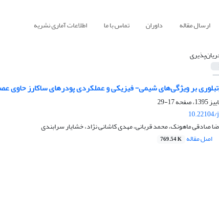
ارسال مقاله
داوران
تماس با ما
اطلاعات آماری نشریه
ریان‌پذیری
‌تبلوری بر ویژگی‌های شیمی- فیزیکی و عملکردی پودر‌های ساکارز حاوی عصا
17-29
10.22104/j
ضا صادقی ماهونک، محمد قربانی، مهدی کاشانی نژاد، خشایار سرابندی
اصل مقاله
769.54 K