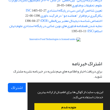
دریافت رتبه ارزیابی "بین المللی" در سال ۱۴۰۴ از کمیسیون نشریات وزارت
علوم، تحقیقات و فناوری
1404-05-20
تعیین شاخص آی اس سی در پایگاه استنادی ISC
1405-02-27
بکارگیری نرم افزار "همانندجو" در فرآیند داوری
1396-06-22
اختصاص شناسه دیجیتال معتبر بین‌المللی (DOI)
1396-04-27
نمایه شدن فصلنامه فناوری های نوین غذایی در پایگاه استنادی علوم جهان
اسلام (ISC)
1395-03-11
is licensed under a
Creative
Innovative Food Technologies (IFT)
Commons Attribution 4.0 International License
اشتراک خبرنامه
برای دریافت اخبار و اطلاعیه های مهم نشریه در خبرنامه نشریه مشترک
شوید.
اشتراک
این وب سایت از کوکی ها برای اطمینان از ارائه بهترین
خدمات استفاده می کند.
متوجه شدم