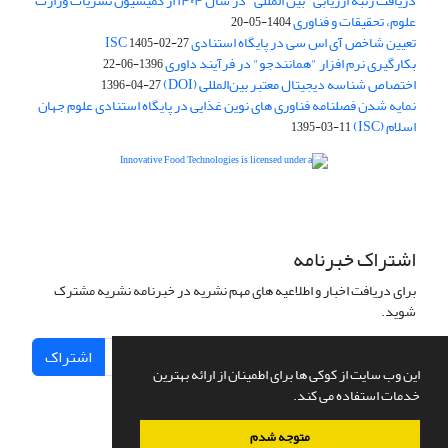
دریافت رتبه ارزیابی "بین المللی" در سال ۱۴۰۴ از کمیسیون نشریات وزارت
علوم، تحقیقات و فناوری
1404-05-20
تعیین شاخص آی اس سی در پایگاه استنادی ISC
1405-02-27
بکارگیری نرم افزار "همانندجو" در فرآیند داوری
1396-06-22
اختصاص شناسه دیجیتال معتبر بین‌المللی (DOI)
1396-04-27
نمایه شدن فصلنامه فناوری های نوین غذایی در پایگاه استنادی علوم جهان
اسلام (ISC)
1395-03-11
is licensed under a
Creative
Innovative Food Technologies (IFT)
Commons Attribution 4.0 International License
اشتراک خبرنامه
برای دریافت اخبار و اطلاعیه های مهم نشریه در خبرنامه نشریه مشترک
شوید.
اشتراک
این وب سایت از کوکی ها برای اطمینان از ارائه بهترین
خدمات استفاده می کند.
متوجه شدم