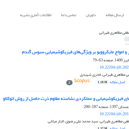
ارسال مقاله
داوران
تماس با ما
اطلاعات آماری نشریه
فی مظاهری طهرانی
ر و امواج مایکروویو بر ویژگی‌های فیزیکوشیمیایی سبوس گندم
63-79
10.22104/jift.20
ی مظاهری طهرانی، فخری شهیدی
اصل مقاله
1.18 M
2
های فیزیکوشیمیایی و عملکردی نشاسته مقاوم ذرت حاصل از روش اتوکلاو
187-200
10.22104/jift.20
ی مظاهری طهرانی، سید محمد علی رضوی، الناز میلانی
اصل مقاله
1.37 M