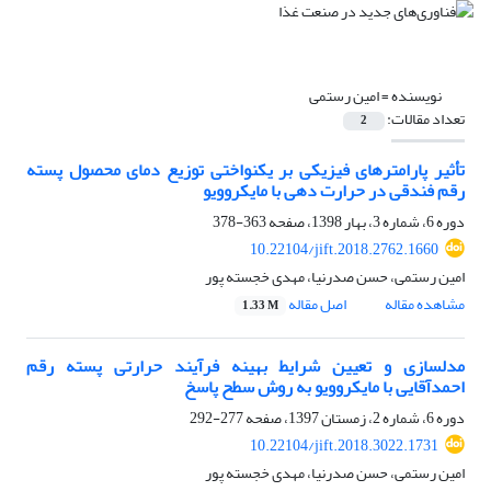
نویسنده =
امین رستمی
تعداد مقالات:
2
تأثیر پارامترهای فیزیکی بر یکنواختی توزیع دمای محصول پسته
رقم فندقی در حرارت دهی با مایکروویو
دوره 6، شماره 3، بهار 1398، صفحه
363-378
10.22104/jift.2018.2762.1660
امین رستمی، حسن صدرنیا، مهدی خجسته پور
مشاهده مقاله
اصل مقاله
1.33 M
مدلسازی و تعیین شرایط بهینه فرآیند حرارتی پسته رقم
احمدآقایی با مایکروویو به روش سطح پاسخ
دوره 6، شماره 2، زمستان 1397، صفحه
277-292
10.22104/jift.2018.3022.1731
امین رستمی، حسن صدرنیا، مهدی خجسته پور