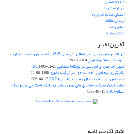
صفحه اصلی
درباره نشریه
اعضای هیات تحریریه
ارسال مقاله
تماس با ما
نقشه سایت
آخرین اخبار
دریافت رتبه ارزیابی "بین المللی" در سال ۱۴۰۴ از کمیسیون نشریات وزارت
علوم، تحقیقات و فناوری
1404-05-20
تعیین شاخص آی اس سی در پایگاه استنادی ISC
1405-02-27
بکارگیری نرم افزار "همانندجو" در فرآیند داوری
1396-06-22
اختصاص شناسه دیجیتال معتبر بین‌المللی (DOI)
1396-04-27
نمایه شدن فصلنامه فناوری های نوین غذایی در پایگاه استنادی علوم جهان
اسلام (ISC)
1395-03-11
is licensed under a
Creative
Innovative Food Technologies (IFT)
Commons Attribution 4.0 International License
اشتراک خبرنامه