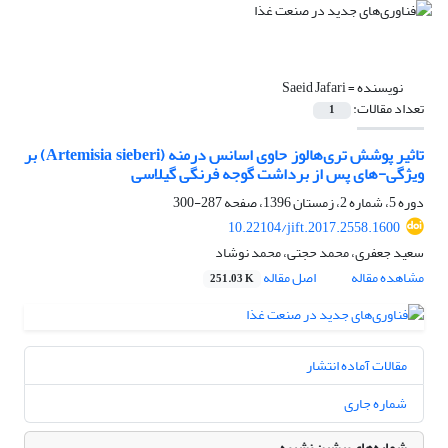
نویسنده =
Saeid Jafari
تعداد مقالات:
1
تاثیر پوشش تری‌هالوز حاوی اسانس درمنه (Artemisia sieberi) بر
ویژگی-های پس از برداشت گوجه فرنگی گیلاسی
دوره 5، شماره 2، زمستان 1396، صفحه
287-300
10.22104/jift.2017.2558.1600
سعید جعفری، محمد حجتی، محمد نوشاد
مشاهده مقاله
اصل مقاله
251.03 K
مقالات آماده انتشار
شماره جاری
شماره‌های پیشین نشریه