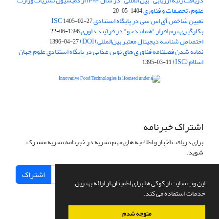
دریافت رتبه ارزیابی "بین المللی" در سال ۱۴۰۴ از کمیسیون نشریات وزارت
علوم، تحقیقات و فناوری
1404-05-20
تعیین شاخص آی اس سی در پایگاه استنادی ISC
1405-02-27
بکارگیری نرم افزار "همانندجو" در فرآیند داوری
1396-06-22
اختصاص شناسه دیجیتال معتبر بین‌المللی (DOI)
1396-04-27
نمایه شدن فصلنامه فناوری های نوین غذایی در پایگاه استنادی علوم جهان
اسلام (ISC)
1395-03-11
is licensed under a
Creative
Innovative Food Technologies (IFT)
Commons Attribution 4.0 International License
اشتراک خبرنامه
برای دریافت اخبار و اطلاعیه های مهم نشریه در خبرنامه نشریه مشترک
شوید.
اشتراک
این وب سایت از کوکی ها برای اطمینان از ارائه بهترین
خدمات استفاده می کند.
متوجه شدم