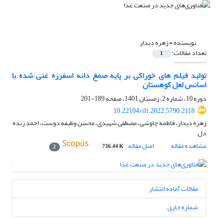
نویسنده =
زهره دیدار
تعداد مقالات:
1
تولید فیلم های خوراکی بر پایه صمغ دانه اسفرزه غنی شده با
اسانس لعل کوهستان
دوره 10، شماره 2، زمستان 1401، صفحه
189-201
10.22104/ift.2022.5790.2118
زهره دیدار، فاطمه چاوشی، مصطفی شهیدی، محسن وظیفه دوست، احمد زنده
دل
مشاهده مقاله
اصل مقاله
736.44 K
2
مقالات آماده انتشار
شماره جاری