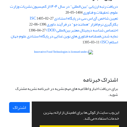
دریافت رتبه ارزیابی "بین المللی" در سال ۱۴۰۴ از کمیسیون نشریات وزارت
علوم، تحقیقات و فناوری
1404-05-20
تعیین شاخص آی اس سی در پایگاه استنادی ISC
1405-02-27
بکارگیری نرم افزار "همانندجو" در فرآیند داوری
1396-06-22
اختصاص شناسه دیجیتال معتبر بین‌المللی (DOI)
1396-04-27
نمایه شدن فصلنامه فناوری های نوین غذایی در پایگاه استنادی علوم جهان
اسلام (ISC)
1395-03-11
is licensed under a
Creative
Innovative Food Technologies (IFT)
Commons Attribution 4.0 International License
اشتراک خبرنامه
برای دریافت اخبار و اطلاعیه های مهم نشریه در خبرنامه نشریه مشترک
شوید.
اشتراک
این وب سایت از کوکی ها برای اطمینان از ارائه بهترین
خدمات استفاده می کند.