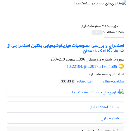
نویسنده =
سمیه انصاری
تعداد مقالات:
1
استخراج و بررسی خصوصیات فیزیکوشیمیایی پکتین استخراجی از
ضایعات کلاهک بادمجان
دوره 5، شماره 2، زمستان 1396، صفحه
219-239
10.22104/jift.2017.2193.1506
لیلا ناطقی، سمیه انصاری
مشاهده مقاله
اصل مقاله
933.43 K
مقالات آماده انتشار
شماره جاری
شماره‌های پیشین نشریه