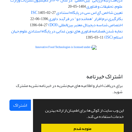
دریافت رتبه ارزیابی "بین المللی" در سال ۱۴۰۴ از کمیسیون نشریات وزارت
علوم، تحقیقات و فناوری
1404-05-20
تعیین شاخص آی اس سی در پایگاه استنادی ISC
1405-02-27
بکارگیری نرم افزار "همانندجو" در فرآیند داوری
1396-06-22
اختصاص شناسه دیجیتال معتبر بین‌المللی (DOI)
1396-04-27
نمایه شدن فصلنامه فناوری های نوین غذایی در پایگاه استنادی علوم جهان
اسلام (ISC)
1395-03-11
is licensed under a
Creative
Innovative Food Technologies (IFT)
Commons Attribution 4.0 International License
اشتراک خبرنامه
برای دریافت اخبار و اطلاعیه های مهم نشریه در خبرنامه نشریه مشترک
شوید.
اشتراک
این وب سایت از کوکی ها برای اطمینان از ارائه بهترین
خدمات استفاده می کند.
متوجه شدم