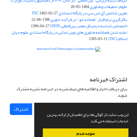
دریافت رتبه ارزیابی "بین المللی" در سال ۱۴۰۴ از کمیسیون نشریات وزارت
علوم، تحقیقات و فناوری
1404-05-20
تعیین شاخص آی اس سی در پایگاه استنادی ISC
1405-02-27
بکارگیری نرم افزار "همانندجو" در فرآیند داوری
1396-06-22
اختصاص شناسه دیجیتال معتبر بین‌المللی (DOI)
1396-04-27
نمایه شدن فصلنامه فناوری های نوین غذایی در پایگاه استنادی علوم جهان
اسلام (ISC)
1395-03-11
is licensed under a
Creative
Innovative Food Technologies (IFT)
Commons Attribution 4.0 International License
اشتراک خبرنامه
برای دریافت اخبار و اطلاعیه های مهم نشریه در خبرنامه نشریه مشترک
شوید.
اشتراک
این وب سایت از کوکی ها برای اطمینان از ارائه بهترین
خدمات استفاده می کند.
متوجه شدم