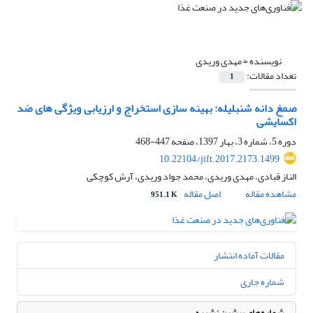
نویسنده =
مهدی وریدی
تعداد مقالات:
1
صمغ دانه شنبلیله: بهینه سازی استخراج و ارزیابی ویژگی های ضد
اکسایشی
دوره 5، شماره 3، بهار 1397، صفحه
447-468
10.22104/jift.2017.2173.1499
الناز قبادی، مهدی وریدی، محمد جواد وریدی، آرش کوچکی
مشاهده مقاله
اصل مقاله
951.1 K
مقالات آماده انتشار
شماره جاری
شماره‌های پیشین نشریه