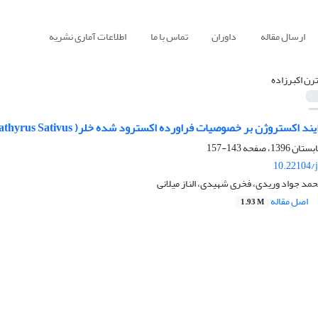
ارسال مقاله
داوران
تماس با ما
اطلاعات آماری نشریه
رن اکبرزاده
ند اکستروژن بر خصوصیات فراورده اکسترود شده خلر( Lathyrus Sativus)
143-157
10.22104/j
حمد جواد وریدی، فخری شهیدی، الناز میلانی
اصل مقاله
1.93 M