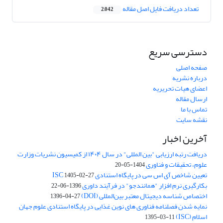
تعداد دریافت فایل اصل مقاله
2,042
دسترسی سریع
صفحه اصلی
درباره نشریه
اعضای هیات تحریریه
ارسال مقاله
تماس با ما
نقشه سایت
آخرین اخبار
دریافت رتبه ارزیابی "بین المللی" در سال ۱۴۰۴ از کمیسیون نشریات وزارت
علوم، تحقیقات و فناوری
1404-05-20
تعیین شاخص آی اس سی در پایگاه استنادی ISC
1405-02-27
بکارگیری نرم افزار "همانندجو" در فرآیند داوری
1396-06-22
اختصاص شناسه دیجیتال معتبر بین‌المللی (DOI)
1396-04-27
نمایه شدن فصلنامه فناوری های نوین غذایی در پایگاه استنادی علوم جهان
اسلام (ISC)
1395-03-11