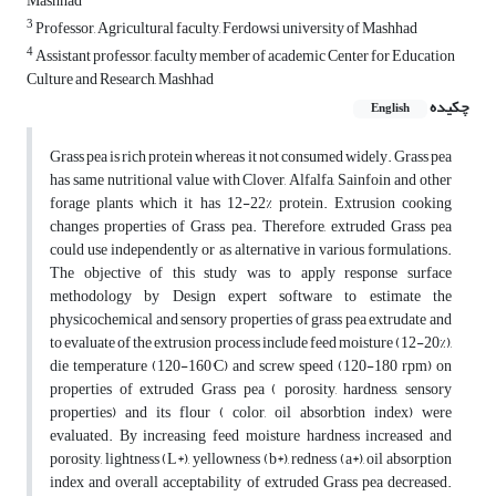
Mashhad
3
Professor, Agricultural faculty, Ferdowsi university of Mashhad
4
Assistant professor, faculty member of academic Center for Education
Culture and Research, Mashhad
چکیده
English
Grass pea is rich protein whereas it not consumed widely. Grass pea
has same nutritional value with Clover, Alfalfa, Sainfoin and other
forage plants which it has 12-22% protein. Extrusion cooking
changes properties of Grass pea. Therefore, extruded Grass pea
could use independently or as alternative in various formulations.
The objective of this study was to apply response surface
methodology by Design expert software to estimate the
physicochemical and sensory properties of grass pea extrudate and
to evaluate of the extrusion process include feed moisture (12-20%),
die temperature (120-160°C) and screw speed (120-180 rpm) on
properties of extruded Grass pea ( porosity, hardness, sensory
properties) and its flour ( color, oil absorbtion index) were
evaluated. By increasing feed moisture hardness increased and
porosity, lightness (L*), yellowness (b*), redness (a*), oil absorption
index and overall acceptability of extruded Grass pea decreased.