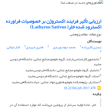
ارزیابی تأثیر فرایند اکستروژن بر خصوصیات فراورده
اکسترود شده خلر( Lathyrus Sativus)
نوع مقاله : مقاله پژوهشی
نویسندگان
3
2
1
نسترن اکبرزاده
محمد جواد وریدی
فخری شهیدی
الناز میلانی
4
1
دانشجوی کارشناسی ارشد، گروه علوم و صنایع غذایی، دانشگاه فردوسی
مشهد
2
دانشیار، گروه علوم و صنایع غذایی، دانشگاه فردوسی مشهد
3
استاد، گروه علوم و صنایع غذایی، دانشگاه فردوسی مشهد
4
استادیار، پژوهشکده علوم و فناوری مواد غذایی ، جهاددانشگاهی مشهد
10.22104/jift.2017.478
چکیده
خلر، ماده اولیه سرشار از پروتئین می‌باشد که موارد استفاده آن در