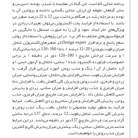
برنامه غذایی کم است. این گیاه در مقایسه با شبدر، یونجه، اسپرس و
سایر گیاهان علوفه ای ارزش غذایی یکسانی داشته و پروتئین آن با
توجه به مرحله رشد در هنگام برداشت بین 12 تا 22 درصد متغیر می
باشد. با استفاده از فرایند پخت اکستروژن می‌توان تغییرات زیادی در
ویژگی‌های خلر ایجاد نمود و آن را به صورت مستقل یا جایگزین در
فرمولاسیون‌های مختلف به کار برد. در این پژوهش با استفاده از روش
سطح پاسخ و نرم افزار Design expert اثر متغیر‌های اکستروژن شامل
میزان رطوبت ورودی( 20-12 درصد )، دما ( 160-120 درجه سانتی گراد
) و سرعت چرخش مارپیچ ( 180-120 دور در دقیقه ) بر برخی
خصوصیات فراورده اکسترود شده ( سختی، تخلخل و آزمون حسی ) و
آرد حاصل از آن ( رنگ و جذب روغن )مورد ارزیابی قرار گرفت. با
افزایش میزان رطوبت سختی افزایش ولی تخلخل، میزان روشنایی، میزان
زردی و قرمزی، جذب روغن و پذیرش کلی کاهش یافت. با افزایش دما
میزان قرمزی و جذب روغن افزایش و میزان سختی، زردی و پذیرش
حسی کاهش نشان داد. با افزایش سرعت مارپیچ میزان قرمزی، جذب
روغن، پذیرش کلی افزایش و میزان سختی و زردی کاهش یافت. شرایط
فرآیند به منظور تولید محصولی با تخلخل، بافت، رنگ، جذب روغن و
پذیرش کلی مناسب شامل رطوبت 12 درصد، دمای 137 درجه سانتی
گراد و سرعت چرخش مارپیچ 137دور در دقیقه می‌باشد. در این شرایط
مناسب‌ترین تخلخل، سختی، رنگ، بیشترین میزان پذیرش کلی و کمترین
میزان جذب روغن را خواهیم داشت.