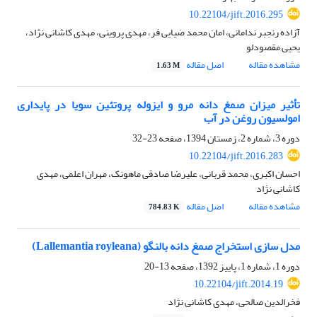
10.22104/jift.2016.295
آزاده رنجبر ندامانی، امان محمد ضیایی فر، مهدی پروینی، مهدی کاشانی نژاد،
یحیی مقصودلو
مشاهده مقاله
اصل مقاله
1.63 M
تأثیر میزان صمغ دانه مرو و ایزوله پروتئین سویا در پایداری
امولسیون روغن در آب
دوره 3، شماره 2، زمستان 1394، صفحه
23-32
10.22104/jift.2016.283
احسان اکبری، محمد قربانی، علیرضا صادقی ماهونک، مهران اعلمی، مهدی
کاشانی نژاد
مشاهده مقاله
اصل مقاله
784.83 K
مدل سازی استخراج صمغ دانه بالنگو (Lallemantia royleana)
دوره 1، شماره 1، پاییز 1392، صفحه
13-20
10.22104/jift.2014.19
فخرالدین صالحی، مهدی کاشانی نژاد