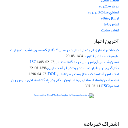
صفحه اصلی
درباره نشریه
اعضای هیات تحریریه
ارسال مقاله
تماس با ما
نقشه سایت
آخرین اخبار
دریافت رتبه ارزیابی "بین المللی" در سال ۱۴۰۴ از کمیسیون نشریات وزارت
علوم، تحقیقات و فناوری
1404-05-20
تعیین شاخص آی اس سی در پایگاه استنادی ISC
1405-02-27
بکارگیری نرم افزار "همانندجو" در فرآیند داوری
1396-06-22
اختصاص شناسه دیجیتال معتبر بین‌المللی (DOI)
1396-04-27
نمایه شدن فصلنامه فناوری های نوین غذایی در پایگاه استنادی علوم جهان
اسلام (ISC)
1395-03-11
is licensed under a
Creative
Innovative Food Technologies (IFT)
Commons Attribution 4.0 International License
اشتراک خبرنامه