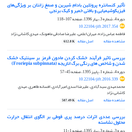
تأثیر کنسانتره پروتئین بادام شیرین و صمغ زانتان بر ویژگی‌های
فیزیکوشیمیایی و بافتی خمیر و کیک برنجی
دوره 4، شماره 3، بهار 1396، صفحه
107-118
10.22104/jift.2017.354
فاطمه عباس زاده، مهران اعلمی، علیرضا صادقی ماهونک، مهدی کاشانی نژاد
مشاهده مقاله
اصل مقاله
612.8 K
بررسی تاثیر فرآیند خشک کردن مادون قرمز بر سینتیک خشک
شدن و شاخص های رنگی برگ اناریجه (Froriepia subpinnata)
دوره 4، شماره 1، پاییز 1395، صفحه
45-57
10.22104/jift.2016.339
محمدمهدی سیدآبادی، علیرضا اسدی امیرآبادی، افسانه طاهری، مهدی
کاشانی نژاد
مشاهده مقاله
اصل مقاله
507.49 K
بررسی عددی اثرات درصد پری قوطی بر الگوی انتقال حرارت
محلول نشاسته
دوره 3، شماره 3، بهار 1395، صفحه
1-11