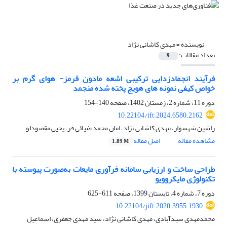
نویسنده =
مهدی کاشانی نژاد
تعداد مقالات:
9
فرآیند انجمادزدایی ترکیبی اشعه مادون قرمز- هوای گرم بر
خواص کیفی نمونه های هویج پخته شده منجمد
دوره 11، شماره 2، زمستان 1402، صفحه
140-154
10.22104/ift.2024.6580.2162
راشین شهسوار، مهدی کاشانی نژاد، امان محمد ضیائی فر، یحیی مقصودلو
مشاهده مقاله
اصل مقاله
1.89 M
طراحی ساخت و ارزیابی سامانه فرآوری مایعات به‌صورت پیوسته با
تکنولوژی مایکروویو
دوره 7، شماره 4، تابستان 1399، صفحه
611-625
10.22104/jift.2020.3955.1930
محمدمهدی سیدآبادی، مهدی کاشانی نژاد، سید مهدی جعفری، اسماعیل