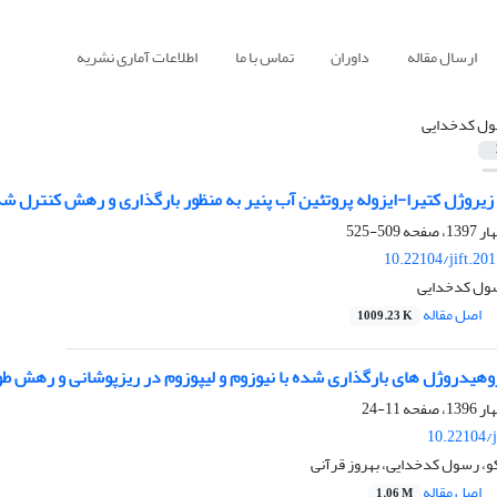
ارسال مقاله
داوران
تماس با ما
اطلاعات آماری نشریه
ل کدخدایی
 زیروژل کتیرا-ایزوله پروتئین آب پنیر به منظور بارگذاری و رهش کنترل ش
509-525
10.22104/jift.20
سول کدخدایی
اصل مقاله
1009.23 K
روهیدروژل های بارگذارى شده با نیوزوم و لیپوزوم در ریزپوشانی و رهش 
11-24
10.22104/j
و، رسول کدخدایی، بهروز قرآنی
اصل مقاله
1.06 M