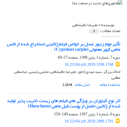
نویسنده =
علیرضا عالیشاهی
تعداد مقالات:
2
تأثیر موم زنبور عسل بر خواص فیلم ژلاتینی استخراج شده از فلس
ماهی کپور معمولی (Cyprinus carpio)
دوره 7، شماره 1، پاییز 1398، صفحه
57-69
10.22104/jift.2019.3198.1768
لحاک برزگر، سید مهدی اجاق، علیرضا عالیشاهی، مجتبی رئیسی، عباسعلی
مطلبی
مشاهده مقاله
اصل مقاله
1.28 M
اثر نوع کیتوزان بر ویژگی های فیلم های زیست تخریب پذیر تولید
شده از ژلاتین حاصل از پوست فیل ماهی (Huso huso)
دوره 6، شماره 1، پاییز 1397، صفحه
149-159
10.22104/jift.2018.2906.1701