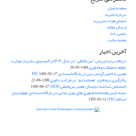
صفحه اصلی
درباره نشریه
اعضای هیات تحریریه
ارسال مقاله
تماس با ما
نقشه سایت
آخرین اخبار
دریافت رتبه ارزیابی "بین المللی" در سال ۱۴۰۴ از کمیسیون نشریات وزارت
علوم، تحقیقات و فناوری
1404-05-20
تعیین شاخص آی اس سی در پایگاه استنادی ISC
1405-02-27
بکارگیری نرم افزار "همانندجو" در فرآیند داوری
1396-06-22
اختصاص شناسه دیجیتال معتبر بین‌المللی (DOI)
1396-04-27
نمایه شدن فصلنامه فناوری های نوین غذایی در پایگاه استنادی علوم جهان
اسلام (ISC)
1395-03-11
is licensed under a
Creative
Innovative Food Technologies (IFT)
Commons Attribution 4.0 International License