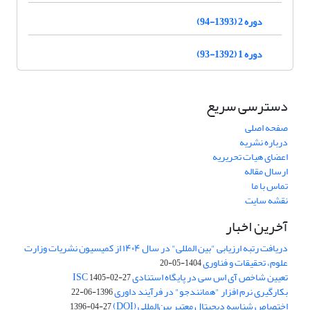
دوره 2 (1393-94)
دوره 1 (1392-93)
دسترسی سریع
صفحه اصلی
درباره نشریه
اعضای هیات تحریریه
ارسال مقاله
تماس با ما
نقشه سایت
آخرین اخبار
دریافت رتبه ارزیابی "بین المللی" در سال ۱۴۰۴ از کمیسیون نشریات وزارت
علوم، تحقیقات و فناوری
1404-05-20
تعیین شاخص آی اس سی در پایگاه استنادی ISC
1405-02-27
بکارگیری نرم افزار "همانندجو" در فرآیند داوری
1396-06-22
اختصاص شناسه دیجیتال معتبر بین‌المللی (DOI)
1396-04-27