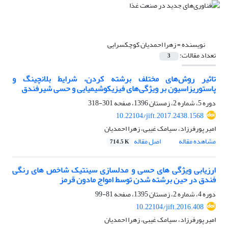
نویسنده =
زهرا احمدیان کوچکسرایی
تعداد مقالات:
3
تاثیر روش‌های مختلف برشته کردن، شرایط بلانچینگ و
پاستوریزاسیون بر ویژگی‌های فیزیکوشیمیایی و حسی شیرفندق
دوره 5، شماره 2، زمستان 1396، صفحه
301-318
10.22104/jift.2017.2438.1568
امیر پورفرزاد، سیامک غیبی، زهرا احمدیان
مشاهده مقاله
اصل مقاله
714.5 K
ارزیابی ویژگی های حسی و مدلسازی سینتیک شاخص های رنگی
فندق در حین برشته شدن توسط امواج مادون قرمز
دوره 4، شماره 2، زمستان 1395، صفحه
81-99
10.22104/jift.2016.408
امیر پورفرزاد، سیامک غیبی، زهرا احمدیان