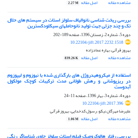
مشاهده مقاله
اصل مقاله
2.27 M
بررسی ریخت شناسی نانوالیاف سلولز استات در سیستم های حلال
تک و چند جزئی جهت تولید نانوحاملهای سیکلودکسترین
دوره 5، شماره 2، زمستان 1396، صفحه
189-202
10.22104/jift.2017.2232.1518
بهروز قرآنی، بهاره عمادزاده
مشاهده مقاله
اصل مقاله
839.26 K
استفاده از میکروهیدروژل های بارگذارى شده با نیوزوم و لیپوزوم
در ریزپوشانی و رهش طولانی مدت ترکیبات کوچک مولکول
آبدوست
دوره 4، شماره 3، بهار 1396، صفحه
11-24
10.22104/jift.2017.396
علیرضا مهرگان نیکو، رسول کدخدایی، بهروز قرآنی
مشاهده مقاله
اصل مقاله
1.06 M
بررسی رفتار هالوکرومیک فیلم استات سلولز حاوی شناساگر رنگی