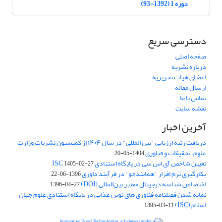
دوره 1 (1392-93)
دسترسی سریع
صفحه اصلی
درباره نشریه
اعضای هیات تحریریه
ارسال مقاله
تماس با ما
نقشه سایت
آخرین اخبار
دریافت رتبه ارزیابی "بین المللی" در سال ۱۴۰۴ از کمیسیون نشریات وزارت
علوم، تحقیقات و فناوری
1404-05-20
تعیین شاخص آی اس سی در پایگاه استنادی ISC
1405-02-27
بکارگیری نرم افزار "همانندجو" در فرآیند داوری
1396-06-22
اختصاص شناسه دیجیتال معتبر بین‌المللی (DOI)
1396-04-27
نمایه شدن فصلنامه فناوری های نوین غذایی در پایگاه استنادی علوم جهان
اسلام (ISC)
1395-03-11