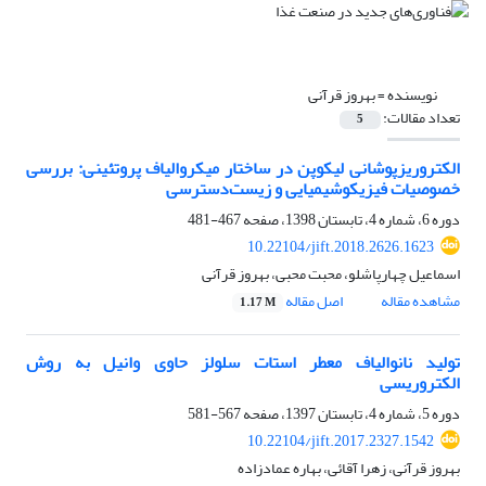
نویسنده =
بهروز قرآنی
تعداد مقالات:
5
الکتروریزپوشانی لیکوپن در ساختار میکروالیاف پروتئینی: بررسی
خصوصیات فیزیکوشیمیایی و زیست‌دسترسی
دوره 6، شماره 4، تابستان 1398، صفحه
467-481
10.22104/jift.2018.2626.1623
اسماعیل چهارپاشلو، محبت محبی، بهروز قرآنی
مشاهده مقاله
اصل مقاله
1.17 M
تولید نانوالیاف معطر استات سلولز حاوی وانیل به روش
الکتروریسی
دوره 5، شماره 4، تابستان 1397، صفحه
567-581
10.22104/jift.2017.2327.1542
بهروز قرآنی، زهرا آقائی، بهاره عمادزاده