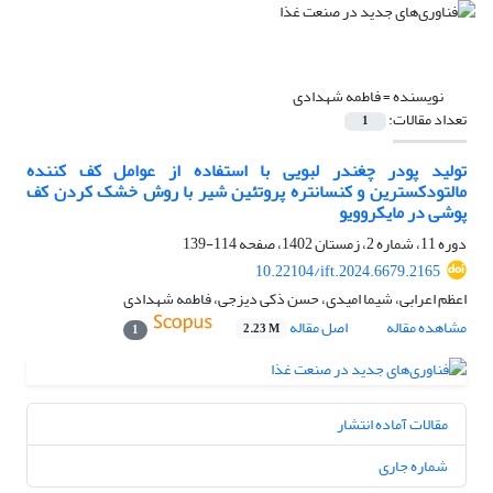
نویسنده =
فاطمه شهدادی
تعداد مقالات:
1
تولید پودر چغندر لبویی با استفاده از عوامل کف کننده
مالتودکسترین و کنسانتره پروتئین شیر با روش خشک کردن کف
پوشی در مایکروویو
دوره 11، شماره 2، زمستان 1402، صفحه
114-139
10.22104/ift.2024.6679.2165
اعظم اعرابی، شیما امیدی، حسن ذکی دیزجی، فاطمه شهدادی
مشاهده مقاله
اصل مقاله
2.23 M
1
مقالات آماده انتشار
شماره جاری