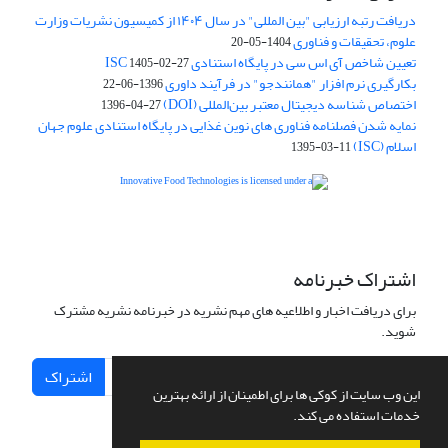
دریافت رتبه ارزیابی "بین المللی" در سال ۱۴۰۴ از کمیسیون نشریات وزارت
علوم، تحقیقات و فناوری
1404-05-20
تعیین شاخص آی اس سی در پایگاه استنادی ISC
1405-02-27
بکارگیری نرم افزار "همانندجو" در فرآیند داوری
1396-06-22
اختصاص شناسه دیجیتال معتبر بین‌المللی (DOI)
1396-04-27
نمایه شدن فصلنامه فناوری های نوین غذایی در پایگاه استنادی علوم جهان
اسلام (ISC)
1395-03-11
is licensed under a
Creative
Innovative Food Technologies (IFT)
Commons Attribution 4.0 International License
اشتراک خبرنامه
برای دریافت اخبار و اطلاعیه های مهم نشریه در خبرنامه نشریه مشترک
شوید.
اشتراک
این وب سایت از کوکی ها برای اطمینان از ارائه بهترین
خدمات استفاده می کند.