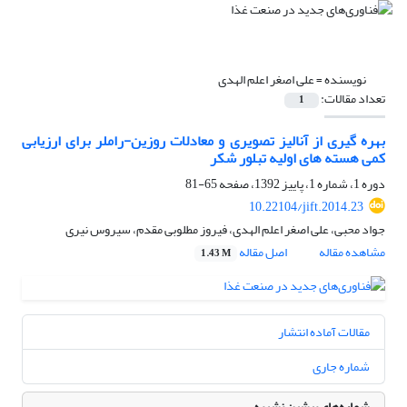
نویسنده =
علی اصغر اعلم الهدی
تعداد مقالات:
1
بهره گیری از آنالیز تصویری و معادلات روزین-راملر برای ارزیابی
کمی هسته های اولیه تبلور شکر
دوره 1، شماره 1، پاییز 1392، صفحه
65-81
10.22104/jift.2014.23
جواد محبی، علی اصغر اعلم الهدی، فیروز مطلوبی مقدم، سیروس نیری
مشاهده مقاله
اصل مقاله
1.43 M
مقالات آماده انتشار
شماره جاری
شماره‌های پیشین نشریه