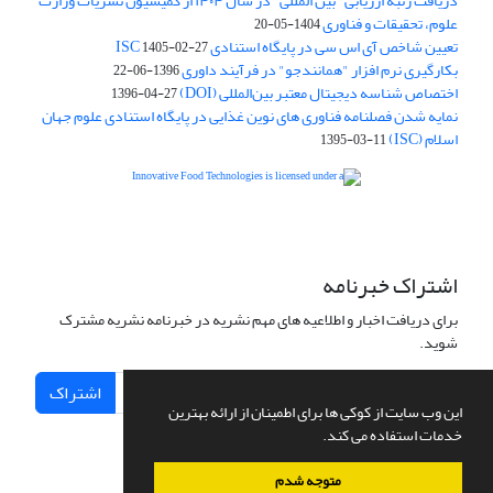
دریافت رتبه ارزیابی "بین المللی" در سال ۱۴۰۴ از کمیسیون نشریات وزارت
علوم، تحقیقات و فناوری
1404-05-20
تعیین شاخص آی اس سی در پایگاه استنادی ISC
1405-02-27
بکارگیری نرم افزار "همانندجو" در فرآیند داوری
1396-06-22
اختصاص شناسه دیجیتال معتبر بین‌المللی (DOI)
1396-04-27
نمایه شدن فصلنامه فناوری های نوین غذایی در پایگاه استنادی علوم جهان
اسلام (ISC)
1395-03-11
is licensed under a
Creative
Innovative Food Technologies (IFT)
Commons Attribution 4.0 International License
اشتراک خبرنامه
برای دریافت اخبار و اطلاعیه های مهم نشریه در خبرنامه نشریه مشترک
شوید.
اشتراک
این وب سایت از کوکی ها برای اطمینان از ارائه بهترین
خدمات استفاده می کند.
متوجه شدم