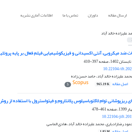
ارسال مقاله
داوران
تماس با ما
اطلاعات آماری نشریه
د علیزاده خالد آباد
د میکروبی، آنتی اکسیدانی و فیزیکوشیمیایی فیلم فعال بر پایه پروتئین آ
397-410
10.22104/ift.20
محمد علیزاده خالد آباد، حامد حسن زاده
اصل مقاله
965.19 K
5
 ریزپوشانی توام لاکتوباسیلوس پلانتاروم و فیتواسترول با استفاده از ر
461-478
10.22104/jift.20
د رضازادباری، محمد علیزاده خالد آباد، هادی الماسی
اصل مقاله
1.85 M